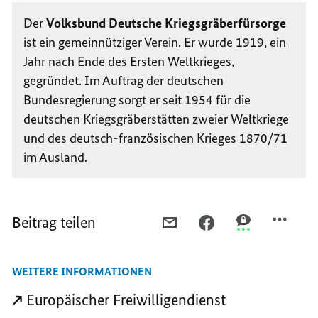
Der
Volksbund Deutsche Kriegsgräberfürsorge
ist ein gemeinnütziger Verein. Er wurde 1919, ein
Jahr nach Ende des Ersten Weltkrieges,
gegründet. Im Auftrag der deutschen
Bundesregierung sorgt er seit 1954 für die
deutschen Kriegsgräberstätten zweier Weltkriege
und des deutsch-französischen Krieges 1870/71
im Ausland.
Beitrag teilen
PER
PER
PER
E-
FACEBOOK
THREEMA
MAIL
TEILEN,
TEILEN,
WEITERE INFORMATIONEN
TEILEN,
EUROPAS
EUROPAS
EUROPAS
JUGEND
JUGEND
Europäischer Freiwilligendienst
JUGEND
ENGAGIERT
ENGAGIERT