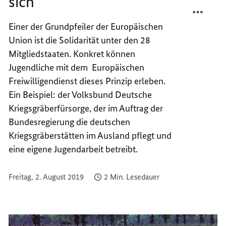
sich
TEILEN
FACEB
EUROP
TEILEN
Einer der Grundpfeiler der Europäischen
JUGEN
EUROP
Union ist die Solidarität unter den 28
ENGAG
JUGEN
SICH
ENGAG
Mitgliedstaaten. Konkret können
SICH
Jugendliche mit dem Europäischen
Freiwilligendienst dieses Prinzip erleben.
Ein Beispiel: der Volksbund Deutsche
Kriegsgräberfürsorge, der im Auftrag der
Bundesregierung die deutschen
Kriegsgräberstätten im Ausland pflegt und
eine eigene Jugendarbeit betreibt.
Freitag, 2. August 2019
2 Min. Lesedauer