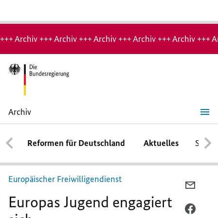
Hinweis:
Archiv-
+++ Archiv +++ Archiv +++ Archiv +++ Archiv +++ Archiv +++ A
Seite
Archiv
Europas
Jugend
engagiert
Reformen für Deutschland
Aktuelles
Schwe
sich
Europäischer Freiwilligendienst
PER
Europas Jugend engagiert
E-
MAIL
PER