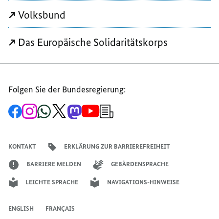
ENGAGIERT
SICH
SICH
Volksbund
SICH
Das Europäische Solidaritätskorps
Folgen Sie der Bundesregierung:
Zur
Zum
Zum
Zum
Zum
Zum
Newsletter-
Facebook-
Instagram-
WhatsApp-
X-
Mastodon-
YouTube-
Anmeldung
Seite
Account
Kanal
Kanal
Kanal
Kanal
der
der
der
der
des
der
der
Bundesregierung
Bundesregierung
Bundesregierung
Bundesregierung
Regierungssprechers
Bundesregierung
Bundesregierung
KONTAKT
ERKLÄRUNG ZUR BARRIEREFREIHEIT
BARRIERE MELDEN
GEBÄRDENSPRACHE
LEICHTE SPRACHE
NAVIGATIONS-HINWEISE
ENGLISH
FRANÇAIS