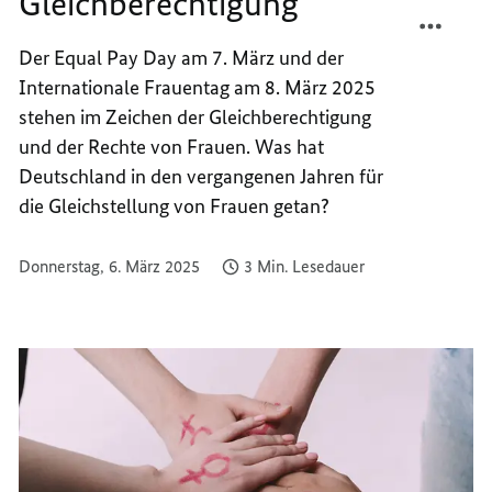
Gleichberechtigung
TEILEN
FACEB
IM
TEILEN
Der Equal Pay Day am 7. März und der
ZEICH
IM
Internationale Frauentag am 8. März 2025
DER
ZEICH
GLEIC
DER
stehen im Zeichen der Gleichberechtigung
GLEIC
und der Rechte von Frauen. Was hat
Deutschland in den vergangenen Jahren für
die Gleichstellung von Frauen getan?
Donnerstag, 6. März 2025
3 Min. Lesedauer