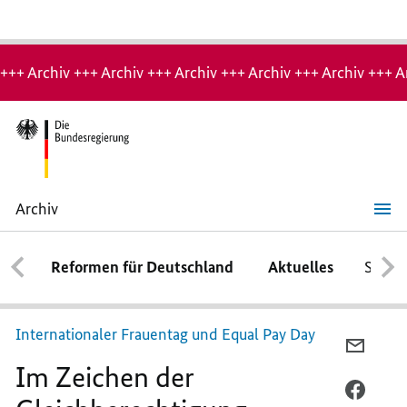
Hinweis:
Archiv-
+++ Archiv +++ Archiv +++ Archiv +++ Archiv +++ Archiv +++ A
Seite
Archiv
Im
Zeichen
der
Reformen für Deutschland
Aktuelles
Schwe
Gleichberechtigung
Internationaler Frauentag und Equal Pay Day
PER
Im Zeichen der
E-
MAIL
PER