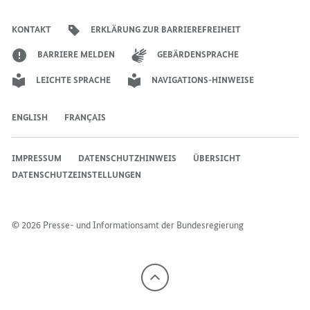
der
der
der
des
der
der
Bundesregierung
Bundesregierung
Bundesregierung
Bundesregierung
Regierungssprechers
Bundesregierung
Bundesregierung
KONTAKT
ERKLÄRUNG ZUR BARRIEREFREIHEIT
BARRIERE MELDEN
GEBÄRDENSPRACHE
LEICHTE SPRACHE
NAVIGATIONS-HINWEISE
ENGLISH
FRANÇAIS
IMPRESSUM
DATENSCHUTZHINWEIS
ÜBERSICHT
DATENSCHUTZEINSTELLUNGEN
© 2026 Presse- und Informationsamt der Bundesregierung
Nach
oben