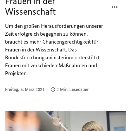
Frauen in der
TEILEN
FACEB
Wissenschaft
SO
TEILEN
FÖRDE
SO
DEUTS
FÖRDE
Um den großen Herausforderungen unserer
FRAUE
DEUTS
Zeit erfolgreich begegnen zu können,
IN
FRAUE
braucht es mehr Chancengerechtigkeit für
DER
IN
Frauen in der Wissenschaft. Das
WISSE
DER
Bundesforschungsministerium unterstützt
WISSE
Frauen mit verschieden Maßnahmen und
Projekten.
Freitag, 5. März 2021
2 Min. Lesedauer