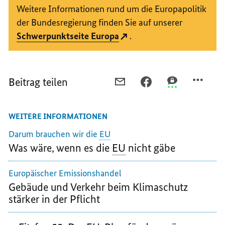
Weitere Informationen rund um die Europapolitik
der Bundesregierung finden Sie auf unserer
Schwerpunktseite Europa
.
Beitrag teilen
PER
PER
PER
E-
FACEBOOK
THREEMA
MAIL
TEILEN,
TEILEN,
WEITERE INFORMATIONEN
TEILEN,
EU-
EU-
EU-
KLIMASCHUTZPAKET:
KLIMASCHUTZP
Darum brauchen wir die
EU
KLIMASCHUTZPAKET:
FIT
FIT
Was wäre, wenn es die
EU
nicht gäbe
FIT
FOR
FOR
FOR
55
55
Europäischer Emissionshandel
55
Gebäude und Verkehr beim Klimaschutz
stärker in der Pflicht