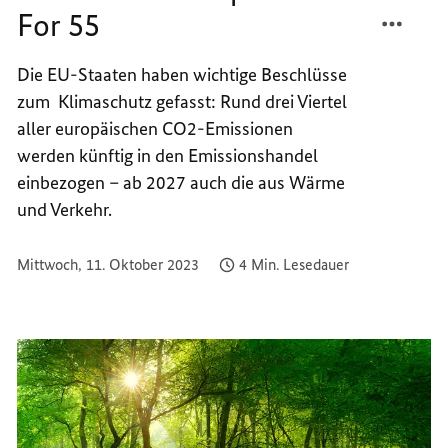
TEILEN
FACEB
For 55
EU-
TEILEN
KLIMA
EU-
Die EU-Staaten haben wichtige Beschlüsse
FIT
KLIMA
zum Klimaschutz gefasst: Rund drei Viertel
FOR
FIT
55
FOR
aller europäischen CO2-Emissionen
55
werden künftig in den Emissionshandel
einbezogen – ab 2027 auch die aus Wärme
und Verkehr.
Mittwoch, 11. Oktober 2023
4 Min. Lesedauer