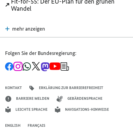
Fit-for-55: Der EU-Plan für den grünen
Wandel
mehr anzeigen
Folgen Sie der Bundesregierung:
Zur
Zum
Zum
Zum
Zum
Zum
Newsletter-
Facebook-
Instagram-
WhatsApp-
X-
Mastodon-
YouTube-
Anmeldung
Seite
Account
Kanal
Kanal
Kanal
Kanal
der
der
der
der
des
der
der
Bundesregierung
Bundesregierung
Bundesregierung
Bundesregierung
Regierungssprechers
Bundesregierung
Bundesregierung
KONTAKT
ERKLÄRUNG ZUR BARRIEREFREIHEIT
BARRIERE MELDEN
GEBÄRDENSPRACHE
LEICHTE SPRACHE
NAVIGATIONS-HINWEISE
ENGLISH
FRANÇAIS