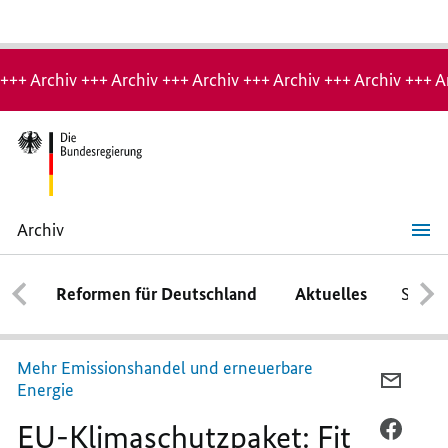
Hinweis:
Archiv-
+++ Archiv +++ Archiv +++ Archiv +++ Archiv +++ Archiv +++ A
Seite
Archiv
EU-
Klimaschutzpaket:
Fit
Reformen für Deutschland
Aktuelles
Schwe
For
55
Mehr Emissionshandel und erneuerbare
PER
Energie
E-
EU-Klimaschutzpaket: Fit
MAIL
PER