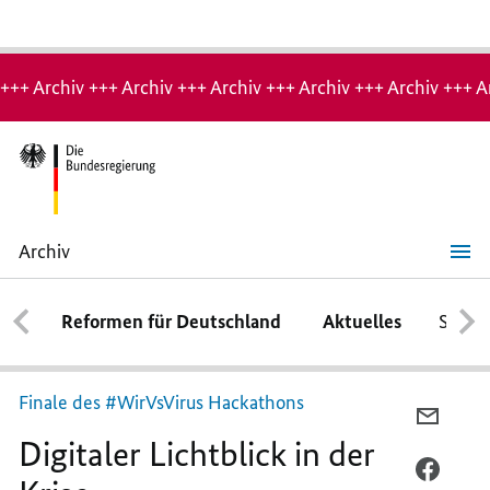
Hinweis:
Archiv-
+++ Archiv +++ Archiv +++ Archiv +++ Archiv +++ Archiv +++ A
Seite
Archiv
Digitaler
Lichtblick
in
Reformen für Deutschland
Aktuelles
Schwe
der
Krise
Finale des #WirVsVirus Hackathons
PER
Digitaler Lichtblick in der
E-
MAIL
PER