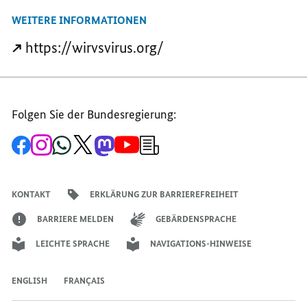
MAIL
TEILEN,
TEILEN,
WEITERE INFORMATIONEN
TEILEN,
DIGITALER
DIGITALER
DIGITALER
LICHTBLICK
LICHTBLICK
https://wirvsvirus.org/
LICHTBLICK
IN
IN
IN
DER
DER
DER
KRISE
KRISE
KRISE
Folgen Sie der Bundesregierung:
Zur
Zum
Zum
Zum
Zum
Zum
Newsletter-
Facebook-
Instagram-
WhatsApp-
X-
Mastodon-
YouTube-
Anmeldung
Seite
Account
Kanal
Kanal
Kanal
Kanal
der
der
der
der
des
der
der
Bundesregierung
Bundesregierung
Bundesregierung
Bundesregierung
Regierungssprechers
Bundesregierung
Bundesregierung
KONTAKT
ERKLÄRUNG ZUR BARRIEREFREIHEIT
BARRIERE MELDEN
GEBÄRDENSPRACHE
LEICHTE SPRACHE
NAVIGATIONS-HINWEISE
ENGLISH
FRANÇAIS