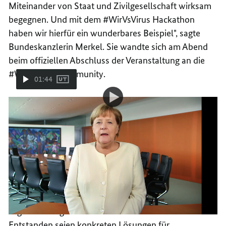
Miteinander von Staat und Zivilgesellschaft wirksam
begegnen. Und mit dem #WirVsVirus Hackathon
haben wir hierfür ein wunderbares Beispiel", sagte
Bundeskanzlerin Merkel. Sie wandte sich am Abend
beim offiziellen Abschluss der Veranstaltung an die
#WirVsVirus Community.
01:44
Video-
Video
Kanzlerin Merkel zum Hackathon #WirVsVirus
Player:
Kanzlerin
Merkel
zum
Lösungen für Herausforderungen
Hackathon
#WirVsVirus
der Pandemie
"Die Teams haben Berge versetzt, oft ohne sich ein
einziges Mal physisch zu sehen", sagte
Digitalisierungsstaatsministerin Dorothee Bär.
Entstanden seien konkreten Lösungen für