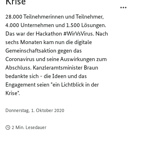
Krise
TEILEN
FACEB
DIGIT
TEILEN
28.000 Teilnehmerinnen und Teilnehmer,
LICHT
DIGIT
4.000 Unternehmen und 1.500 Lösungen.
IN
LICHT
DER
IN
Das war der Hackathon #WirVsVirus. Nach
KRISE
DER
sechs Monaten kam nun die digitale
KRISE
Gemeinschaftsaktion gegen das
Coronavirus und seine Auswirkungen zum
Abschluss. Kanzleramtsminister Braun
bedankte sich - die Ideen und das
Engagement seien "ein Lichtblick in der
Krise".
Donnerstag, 1. Oktober 2020
2 Min. Lesedauer