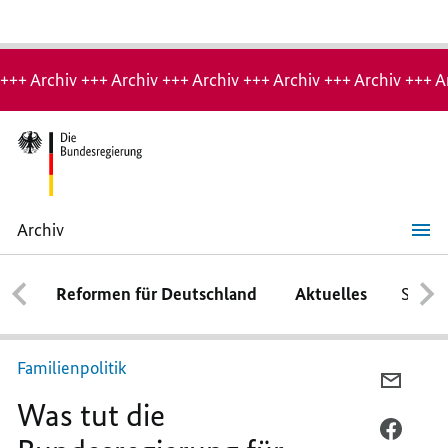
Hinweis:
Archiv-
+++ Archiv +++ Archiv +++ Archiv +++ Archiv +++ Archiv +++ A
Seite
Archiv
Was
tut
die
Reformen für Deutschland
Aktuelles
Schwe
Bundesregierung
für
Familien?
Familienpolitik
PER
Was tut die
E-
MAIL
PER