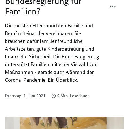
Bundesregierung für
TEILEN
FACEB
Familien?
WAS
TEILEN
TUT
WAS
DIE
TUT
Die meisten Eltern möchten Familie und
BUNDE
DIE
Beruf miteinander vereinbaren. Sie
FÜR
BUNDE
brauchen dafür familienfreundliche
FAMIL
FÜR
Arbeitszeiten, gute Kinderbetreuung und
FAMIL
finanzielle Sicherheit. Die Bundesregierung
unterstützt Familien mit einer Vielzahl von
Maßnahmen - gerade auch während der
Corona-Pandemie. Ein Überblick.
Dienstag, 1. Juni 2021
5 Min. Lesedauer