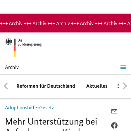
Hinweis:
Archiv-
+++ Archiv +++ Archiv +++ Archiv +++ Archiv +++ Archiv +++ A
Seite
Archiv
Mehr
Unterstützung
bei
Reformen für Deutschland
Aktuelles
Schwe
Aufnahme
von
Kindern
Adoptionshilfe-Gesetz
PER
Mehr Unterstützung bei
E-
MAIL
PER