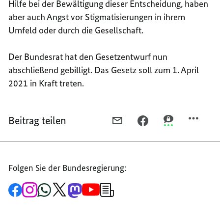
Hilfe bei der Bewältigung dieser Entscheidung, haben
aber auch Angst vor Stigmatisierungen in ihrem
Umfeld oder durch die Gesellschaft.
Der Bundesrat hat den Gesetzentwurf nun
abschließend gebilligt. Das Gesetz soll zum 1. April
2021 in Kraft treten.
Beitrag teilen
PER
PER
PER
E-
FACEBOOK
THREEMA
MAIL
TEILEN,
TEILEN,
TEILEN,
MEHR
MEHR
Folgen Sie der Bundesregierung:
MEHR
UNTERSTÜTZUNG
UNTERSTÜTZU
UNTERSTÜTZUNG
BEI
BEI
Zur
Zum
Zum
Zum
Zum
Zum
Newsletter-
BEI
AUFNAHME
AUFNAHME
Facebook-
Instagram-
WhatsApp-
X-
Mastodon-
YouTube-
Anmeldung
Seite
Account
Kanal
Kanal
Kanal
Kanal
der
AUFNAHME
VON
VON
der
der
der
des
der
der
Bundesregierung
VON
KINDERN
KINDERN
Bundesregierung
Bundesregierung
Bundesregierung
Regierungssprechers
Bundesregierung
Bundesregierung