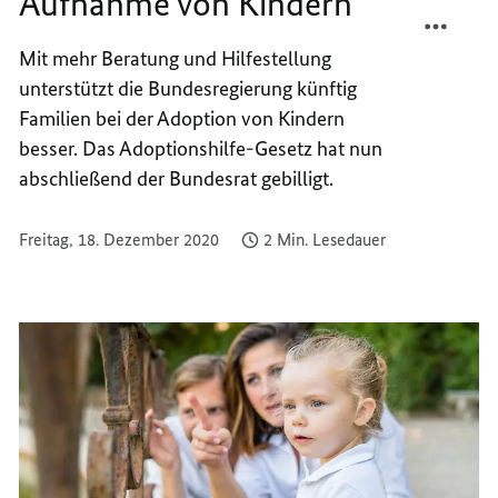
Aufnahme von Kindern
TEILEN
FACEB
MEHR
TEILEN
Mit mehr Beratung und Hilfestellung
UNTER
MEHR
unterstützt die Bundesregierung künftig
BEI
UNTER
AUFN
BEI
Familien bei der Adoption von Kindern
VON
AUFN
besser. Das Adoptionshilfe-Gesetz hat nun
KINDE
VON
abschließend der Bundesrat gebilligt.
KINDE
Freitag, 18. Dezember 2020
2 Min. Lesedauer