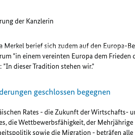
rung der Kanzlerin
) not supported or source(s) not found
egierung.de/bpa/2018_regierungserklaerungen/2018-06-28-regierungserklaerung-merkel_LQ.mp4
a Merkel berief sich zudem auf den Europa-Be
egierung.de/bpa/2018_regierungserklaerungen/2018-06-28-regierungserklaerung-merkel_HQ.mp4
rum "in einem vereinten Europa dem Frieden de
 "In dieser Tradition stehen wir."
rderungen geschlossen begegnen
ischen Rates - die Zukunft der Wirtschafts-
es, die Wettbewerbsfähigkeit, der Mehrjährig
itspolitik sowie die Migration - beträfen alle