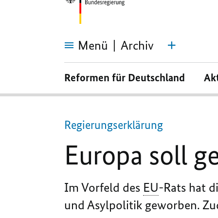
Menü
Archiv
Europa
soll
Reformen für Deutschland
Ak
geschlossen
Antwort
geben
Regierungserklärung
Europa soll g
Im Vorfeld des
EU
-Rats hat d
und Asylpolitik geworben. Zu