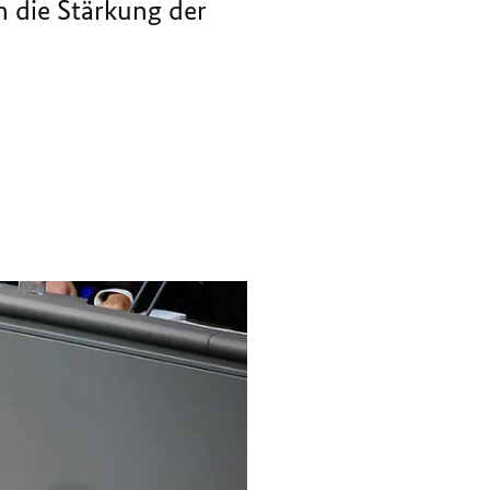
h die Stärkung der
GEBEN
ANTWORT
GEBEN