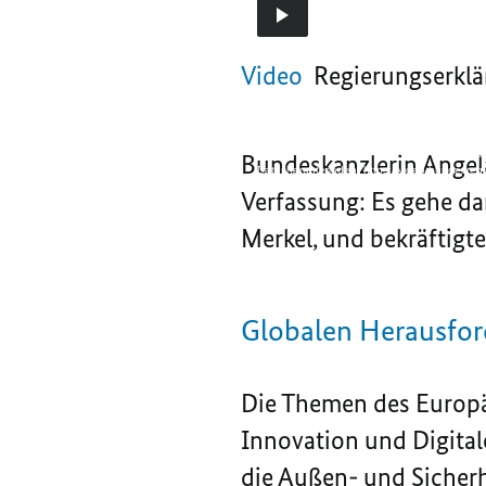
Video-
Video
Regierungserklä
Player:
Media error: Format(s
Regierungserklärung
der
Kanzlerin
Datei herunterladen: https://video.bundesr
Bundeskanzlerin Angel
Datei herunterladen: https://video.bundesr
Verfassung: Es gehe da
Merkel, und bekräftigte:
Globalen Herausfo
Die Themen des Europä
Innovation und Digital
die Außen- und Sicherhe