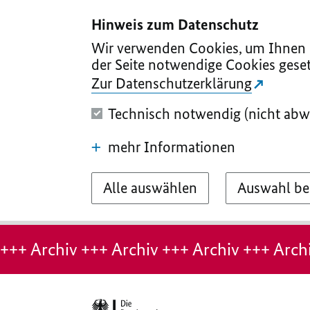
I
II
III
IV
V
Hinweis zum Datenschutz
Wir verwenden Cookies, um Ihnen d
der Seite notwendige Cookies geset
Zur Datenschutzerklärung
Technisch notwendig (nicht abw
mehr Informationen
Alle auswählen
Auswahl be
Hinweis:
Archiv-
+++ Archiv +++ Archiv +++ Archiv +++ Archi
Seite