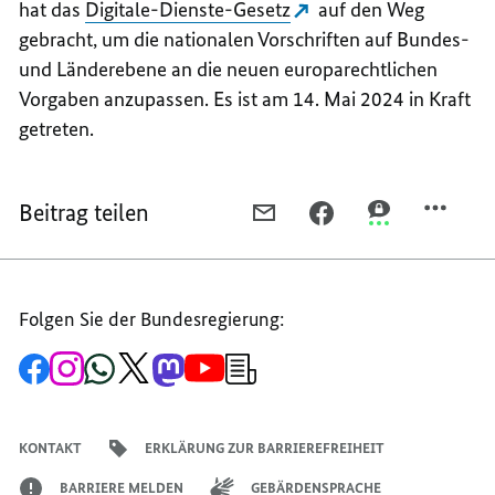
hat das
Digitale-Dienste-Gesetz
auf den Weg
gebracht, um die nationalen Vorschriften auf Bundes-
und Länderebene an die neuen europarechtlichen
Vorgaben anzupassen. Es ist am 14. Mai 2024 in Kraft
getreten.
Beitrag teilen
PER
PER
PER
E-
FACEBOOK
THREEMA
MAIL
TEILEN,
TEILEN,
TEILEN,
GEMEINSAM
GEMEINSAM
Folgen Sie der Bundesregierung:
GEMEINSAM
GEGEN
GEGEN
GEGEN
DESINFORMATION
DESINFORMAT
Zur
Zum
Zum
Zum
Zum
Zum
Newsletter-
DESINFORMATION
Facebook-
Instagram-
WhatsApp-
X-
Mastodon-
YouTube-
Anmeldung
Seite
Account
Kanal
Kanal
Kanal
Kanal
der
der
der
der
des
der
der
Bundesregierung
Bundesregierung
Bundesregierung
Bundesregierung
Regierungssprechers
Bundesregierung
Bundesregierung
KONTAKT
ERKLÄRUNG ZUR BARRIEREFREIHEIT
BARRIERE MELDEN
GEBÄRDENSPRACHE