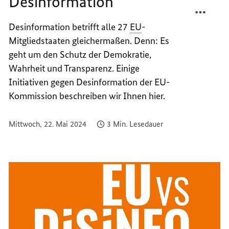
Desinformation
TEILEN
FACEB
GEMEI
TEILEN
Desinformation betrifft alle 27
EU
-
GEGEN
GEMEI
Mitgliedstaaten gleichermaßen. Denn: Es
DESIN
GEGEN
DESIN
geht um den Schutz der Demokratie,
Wahrheit und Transparenz. Einige
Initiativen gegen Desinformation der EU-
Kommission beschreiben wir Ihnen hier.
Mittwoch, 22. Mai 2024
3 Min. Lesedauer