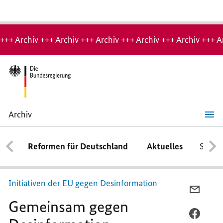
Hinweis:
Archiv-
+++ Archiv +++ Archiv +++ Archiv +++ Archiv +++ Archiv +++ A
Seite
Archiv
Gemeinsam
gegen
Desinformation
Reformen für Deutschland
Aktuelles
Schwe
Initiativen der EU gegen Desinformation
PER
Gemeinsam gegen
E-
MAIL
PER