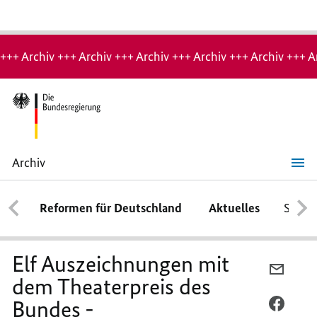
Hinweis:
Archiv-
+++ Archiv +++ Archiv +++ Archiv +++ Archiv +++ Archiv +++ A
Seite
Archiv
Elf
Auszeichnungen
mit
Reformen für Deutschland
Aktuelles
Schwe
dem
Theaterpreis
des
Bundes
-
Elf Auszeichnungen mit
Kulturstaatsministerin
PER
Grütters
dem Theaterpreis des
E-
gibt
diesjährige
Bundes -
MAIL
PER