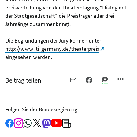
Preisverleihung von der Theater-Tagung “Dialog mit
der Stadtgesellschaft“, die Preisträger aller drei
Jahrgänge zusammenbringt.
Die Begründungen der Jury können unter
http://www.iti-germany.de/theaterpreis
eingesehen werden.
Beitrag teilen
PER
PER
PER
E-
FACEBOOK
THREEMA
MAIL
TEILEN,
TEILEN,
TEILEN,
ELF
ELF
Folgen Sie der Bundesregierung:
ELF
AUSZEICHNUNGEN
AUSZEICHNUN
AUSZEICHNUNGEN
MIT
MIT
Zur
Zum
Zum
Zum
Zum
Zum
Newsletter-
MIT
DEM
DEM
Facebook-
Instagram-
WhatsApp-
X-
Mastodon-
YouTube-
Anmeldung
Seite
Account
Kanal
Kanal
Kanal
Kanal
der
DEM
THEATERPREIS
THEATERPREIS
der
der
der
des
der
der
Bundesregierung