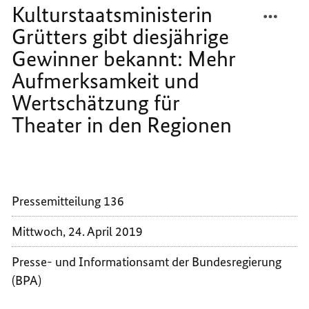
Gewinner
TEILEN
FACEB
bekannt:
Kulturstaatsministerin
Mehr
ELF
TEILEN
Aufmerksamkeit
Grütters gibt diesjährige
AUSZE
ELF
und
Wertschätzung
Gewinner bekannt: Mehr
MIT
AUSZE
für
DEM
MIT
Theater
Aufmerksamkeit und
in
THEAT
DEM
den
Wertschätzung für
DES
THEAT
Regionen
Theater in den Regionen
BUNDE
DES
-
BUNDE
KULTU
-
GRÜTT
KULTU
GIBT
GRÜTT
Pressemitteilung 136
DIESJ
GIBT
GEWIN
DIESJ
Mittwoch, 24. April 2019
BEKAN
GEWIN
MEHR
BEKAN
Presse- und Informationsamt der Bundesregierung
AUFME
MEHR
(BPA)
UND
AUFME
WERTS
UND