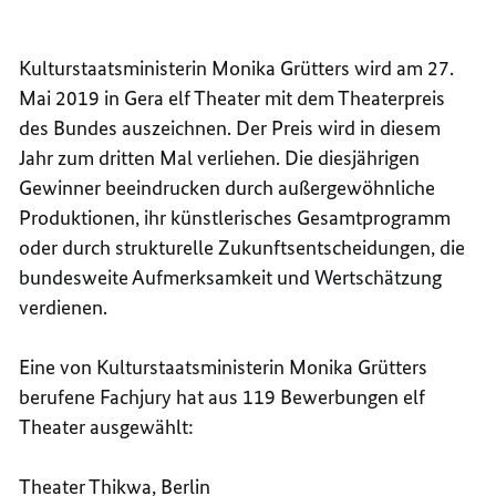
FÜR
WERTS
THEAT
FÜR
Kulturstaatsministerin Monika Grütters wird am 27.
IN
THEAT
DEN
IN
Mai 2019 in Gera elf Theater mit dem Theaterpreis
REGIO
DEN
des Bundes auszeichnen. Der Preis wird in diesem
REGIO
Jahr zum dritten Mal verliehen. Die diesjährigen
Gewinner beeindrucken durch außergewöhnliche
Produktionen, ihr künstlerisches Gesamtprogramm
oder durch strukturelle Zukunftsentscheidungen, die
bundesweite Aufmerksamkeit und Wertschätzung
verdienen.
Eine von Kulturstaatsministerin Monika Grütters
berufene Fachjury hat aus 119 Bewerbungen elf
Theater ausgewählt:
Theater Thikwa, Berlin