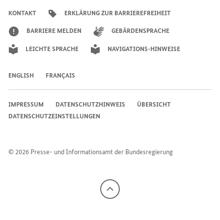
THEATERPREIS
DES
DES
Bundesregierung
Bundesregierung
Bundesregierung
Regierungssprechers
Bundesregierung
Bundesregierung
KONTAKT
ERKLÄRUNG ZUR BARRIEREFREIHEIT
DES
BUNDES
BUNDES
BUNDES
-
-
BARRIERE MELDEN
GEBÄRDENSPRACHE
-
KULTURSTAATSMINIST
KULTURSTAAT
LEICHTE SPRACHE
NAVIGATIONS-HINWEISE
KULTURSTAATSMINISTERIN
GRÜTTERS
GRÜTTERS
GRÜTTERS
GIBT
GIBT
GIBT
DIESJÄHRIGE
DIESJÄHRIGE
ENGLISH
FRANÇAIS
DIESJÄHRIGE
GEWINNER
GEWINNER
GEWINNER
BEKANNT:
BEKANNT:
IMPRESSUM
DATENSCHUTZHINWEIS
ÜBERSICHT
BEKANNT:
MEHR
MEHR
DATENSCHUTZEINSTELLUNGEN
MEHR
AUFMERKSAMKEIT
AUFMERKSAMK
AUFMERKSAMKEIT
UND
UND
UND
WERTSCHÄTZUNG
WERTSCHÄTZ
© 2026 Presse- und Informationsamt der Bundesregierung
WERTSCHÄTZUNG
FÜR
FÜR
FÜR
THEATER
THEATER
THEATER
IN
IN
Nach
oben
IN
DEN
DEN
DEN
REGIONEN
REGIONEN
REGIONEN