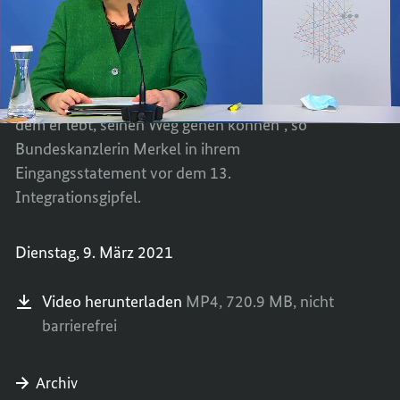
13.
Integrationsgipfel
EINGA
TEILEN
13. Integrationsgipfel
DER
EINGA
BUNDE
DER
„Jede und jeder, ob mit oder ohne
VOR
BUNDE
Migrationsgeschichte, sollte in dem Land, in
DEM
VOR
dem er lebt, seinen Weg gehen können“, so
13.
DEM
Bundeskanzlerin Merkel in ihrem
INTEG
13.
Eingangsstatement vor dem 13.
INTEG
Integrationsgipfel.
Dienstag, 9. März 2021
Video herunterladen
MP4,
720.9 MB,
nicht
barrierefrei
Archiv