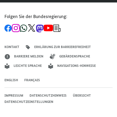
Folgen Sie der Bundesregierung:
Zur
Zum
Zum
Zum
Zum
Zum
Newsletter-
Facebook-
Instagram-
WhatsApp-
X-
Mastodon-
YouTube-
Anmeldung
Seite
Account
Kanal
Kanal
Kanal
Kanal
der
der
der
der
des
der
der
Bundesregierung
Bundesregierung
Bundesregierung
Bundesregierung
Regierungssprechers
Bundesregierung
Bundesregierung
KONTAKT
ERKLÄRUNG ZUR BARRIEREFREIHEIT
BARRIERE MELDEN
GEBÄRDENSPRACHE
LEICHTE SPRACHE
NAVIGATIONS-HINWEISE
ENGLISH
FRANÇAIS
IMPRESSUM
DATENSCHUTZHINWEIS
ÜBERSICHT
DATENSCHUTZEINSTELLUNGEN