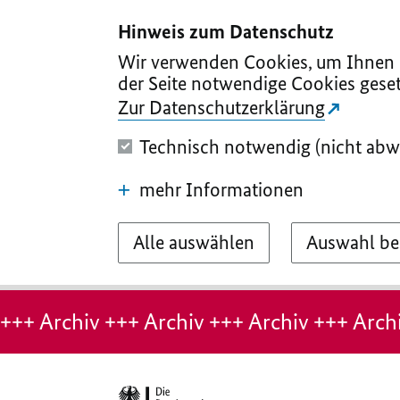
I
II
III
IV
V
Hinweis zum Datenschutz
Wir verwenden Cookies, um Ihnen d
der Seite notwendige Cookies geset
Zur Datenschutzerklärung
Technisch notwendig (nicht abw
mehr Informationen
Alle auswählen
Auswahl be
Hinweis:
Archiv-
+++ Archiv +++ Archiv +++ Archiv +++ Archi
Seite