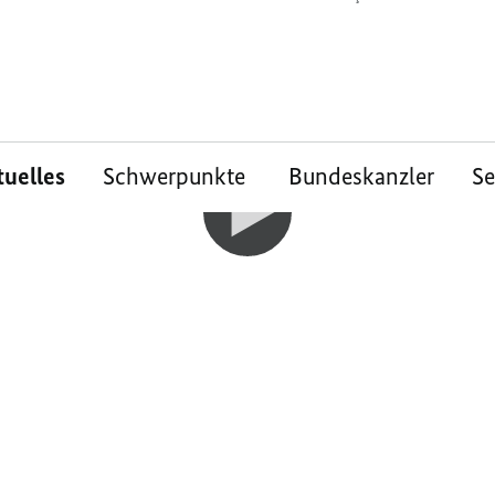
tuelles
Schwerpunkte
Bundeskanzler
S
m Ausstieg aus der
remen Szene
okratie zurückgewinnen: Das ist das Ziel 