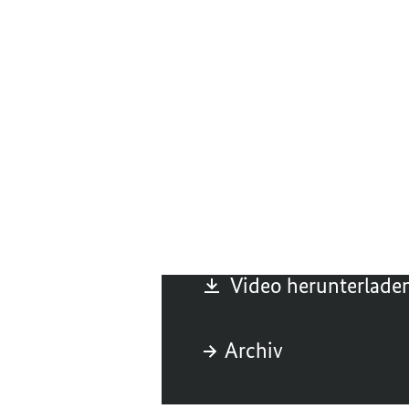
Vereins „Drudel 11“. 
Ausstieg aus der rec
Perspektiven.
Dienstag, 21. Septemb
Zum Gebärdenspra
Video herunterlade
Archiv