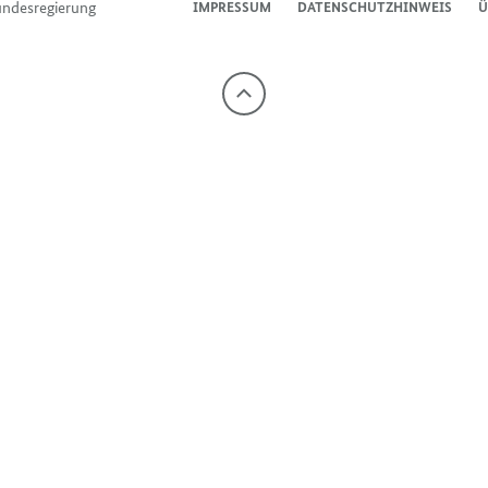
undesregierung
IMPRESSUM
DATENSCHUTZHINWEIS
Ü
Nach
oben