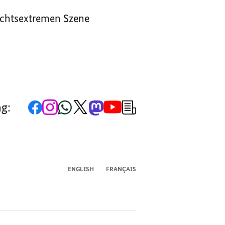
rechtsextremen Szene
Zur
Zum
Zum
Zum
Zum
Zum
Newsletter-
ng:
Facebook-
Instagram-
WhatsApp-
X-
Mastodon-
YouTube-
Anmeldung
Seite
Account
Kanal
Kanal
Kanal
Kanal
der
der
der
der
des
der
der
Bundesregierung
Bundesregierung
Bundesregierung
Bundesregierung
Regierungssprechers
Bundesregierung
Bundesregierung
ENGLISH
FRANÇAIS