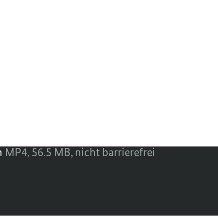
Sebastian Jende begleitet junge Leute bei
htsextremen Szene – und vermittelt ihnen 
er 2021
chvideo
n
MP4,
56.5 MB,
nicht barrierefrei