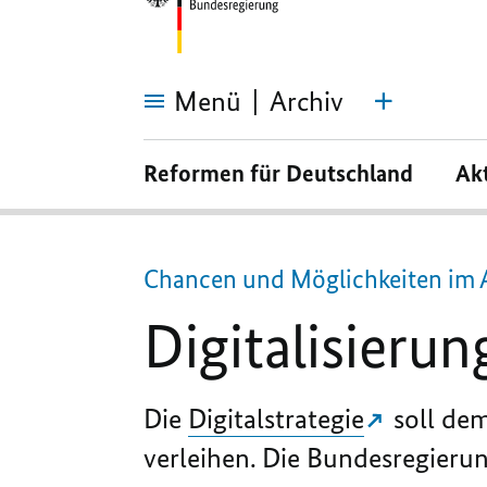
Menü
Archiv
Digitalisierung
leben
Reformen für Deutschland
Ak
Chancen und Möglichkeiten im A
Digitalisierun
Die
Digitalstrategie
soll dem
verleihen. Die Bundesregierun