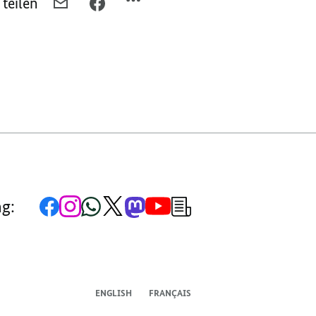
 teilen
PER
PER
E-
FACEBOOK
MAIL
TEILEN,
TEILEN,
DIGITALISIERUNG
DIGITALISIERUNG
LEBEN
LEBEN
Zur
Zum
Zum
Zum
Zum
Zum
Newsletter-
ng:
Facebook-
Instagram-
WhatsApp-
X-
Mastodon-
YouTube-
Anmeldung
Seite
Account
Kanal
Kanal
Kanal
Kanal
der
der
der
der
des
der
der
Bundesregierung
Bundesregierung
Bundesregierung
Bundesregierung
Regierungssprechers
Bundesregierung
Bundesregierung
ENGLISH
FRANÇAIS