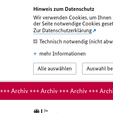
I
II
III
IV
V
Hinweis zum Datenschutz
Wir verwenden Cookies, um Ihnen d
der Seite notwendige Cookies geset
Zur Datenschutzerklärung
Technisch notwendig (nicht abw
mehr Informationen
Alle auswählen
Auswahl be
Hinweis:
Archiv-
+++ Archiv +++ Archiv +++ Archiv +++ Archi
Seite