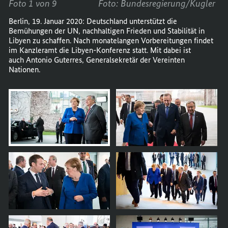
Foto 1 von 9
Foto: Bundesregierung/Kugler
Berlin, 19. Januar 2020: Deutschland unterstützt die
Bemühungen der UN, nachhaltigen Frieden und Stabilität in
Libyen zu schaffen. Nach monatelangen Vorbereitungen findet
im Kanzleramt die Libyen-Konferenz statt. Mit dabei ist
auch Antonio Guterres, Generalsekretär der Vereinten
Nationen.
öffnet
Bild
im
Karussell