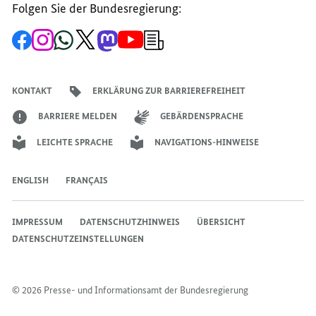
Folgen Sie der Bundesregierung:
Zur
Zum
Zum
Zum
Zum
Zum
Newsletter-
Facebook-
Instagram-
WhatsApp-
X-
Mastodon-
YouTube-
Anmeldung
Seite
Account
Kanal
Kanal
Kanal
Kanal
der
der
der
der
des
der
der
Bundesregierung
Bundesregierung
Bundesregierung
Bundesregierung
Regierungssprechers
Bundesregierung
Bundesregierung
KONTAKT
ERKLÄRUNG ZUR BARRIEREFREIHEIT
BARRIERE MELDEN
GEBÄRDENSPRACHE
LEICHTE SPRACHE
NAVIGATIONS-HINWEISE
ENGLISH
FRANÇAIS
IMPRESSUM
DATENSCHUTZHINWEIS
ÜBERSICHT
DATENSCHUTZEINSTELLUNGEN
© 2026 Presse- und Informationsamt der Bundesregierung