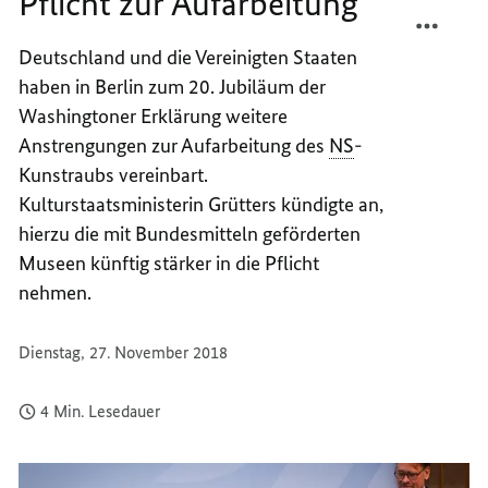
Pflicht zur Aufarbeitung
TEILEN
FACEB
DEUTS
TEILEN
Deutschland und die Vereinigten Staaten
BEKRÄ
DEUTS
haben in Berlin zum 20. Jubiläum der
PFLIC
BEKRÄ
ZUR
PFLIC
Washington
er Erklärung weitere
AUFAR
ZUR
Anstrengungen zur Aufarbeitung des
NS
-
AUFAR
Kunstraubs vereinbart.
Kulturstaatsministerin Grütters kündigte an,
hierzu die mit Bundesmitteln geförderten
Museen künftig stärker in die Pflicht
nehmen.
Dienstag, 27. November 2018
4 Min. Lesedauer