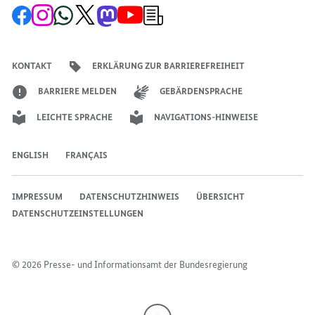
Zur
Zum
Zum
Zum
Zum
Zum
Newsletter-
Facebook-
Instagram-
WhatsApp-
X-
Mastodon-
YouTube-
Anmeldung
Seite
Account
Kanal
Kanal
Kanal
Kanal
der
der
der
der
des
der
der
Bundesregierung
Bundesregierung
Bundesregierung
Bundesregierung
Regierungssprechers
Bundesregierung
Bundesregierung
KONTAKT
ERKLÄRUNG ZUR BARRIEREFREIHEIT
BARRIERE MELDEN
GEBÄRDENSPRACHE
LEICHTE SPRACHE
NAVIGATIONS-HINWEISE
ENGLISH
FRANÇAIS
IMPRESSUM
DATENSCHUTZHINWEIS
ÜBERSICHT
DATENSCHUTZEINSTELLUNGEN
© 2026 Presse- und Informationsamt der Bundesregierung
Nach