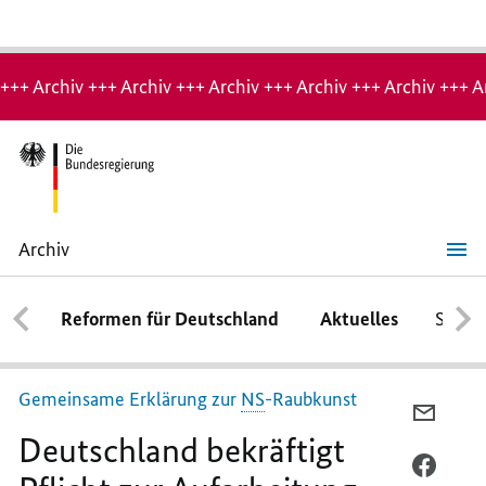
Hinweis:
Archiv-
+++ Archiv +++ Archiv +++ Archiv +++ Archiv +++ Archiv +++ A
Seite
Archiv
Deutschland
bekräftigt
Pflicht
Reformen für Deutschland
Aktuelles
Schwe
zur
Aufarbeitung
Gemeinsame Erklärung zur
NS
-Raubkunst
PER
Deutschland bekräftigt
E-
MAIL
PER