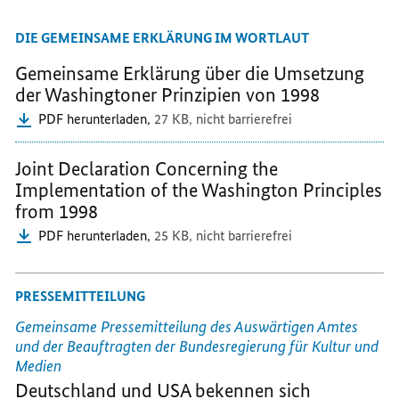
MAIL
TEILEN,
TEILEN,
DIE GEMEINSAME ERKLÄRUNG IM WORTLAUT
TEILEN,
DEUTSCHLAND
DEUTSCHLAND
DEUTSCHLAND
BEKRÄFTIGT
BEKRÄFTIGT
Gemeinsame Erklärung über die Umsetzung
BEKRÄFTIGT
PFLICHT
PFLICHT
der Washingtoner Prinzipien von 1998
PFLICHT
ZUR
ZUR
PDF herunterladen,
27 KB,
nicht barrierefrei
ZUR
AUFARBEITUNG
AUFARBEITUN
AUFARBEITUNG
Joint Declaration Concerning the
Implementation of the Washington Principles
from 1998
PDF herunterladen,
25 KB,
nicht barrierefrei
PRESSEMITTEILUNG
Gemeinsame Pressemitteilung des Auswärtigen Amtes
und der Beauftragten der Bundesregierung für Kultur und
Medien
Deutschland und USA bekennen sich