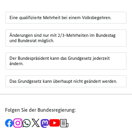
Eine qualifizierte Mehrheit bei einem Volksbegehren.
Änderungen sind nur mit 2/3-Mehrheiten im Bundestag
und Bundesrat möglich.
Der Bundespräsident kann das Grundgesetz jederzeit
ändern.
Das Grundgesetz kann überhaupt nicht geändert werden.
Folgen Sie der Bundesregierung:
Zur
Zum
Zum
Zum
Zum
Zum
Newsletter-
Facebook-
Instagram-
WhatsApp-
X-
Mastodon-
YouTube-
Anmeldung
Seite
Account
Kanal
Kanal
Kanal
Kanal
der