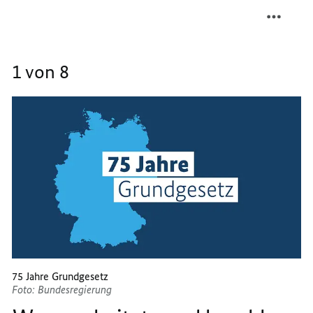
TEILEN
FACEB
TESTE
TEILEN
SIE
TESTE
IHR
SIE
1 von 8
WISSE
IHR
ÜBER
WISSE
DAS
ÜBER
GRUND
DAS
GRUND
75 Jahre Grundgesetz
Foto: Bundesregierung