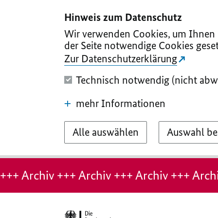
I
II
III
IV
V
Hinweis zum Datenschutz
Wir verwenden Cookies, um Ihnen d
der Seite notwendige Cookies geset
Zur Datenschutzerklärung
Technisch notwendig (nicht abw
mehr Informationen
Alle auswählen
Auswahl be
Hinweis:
Archiv-
+++ Archiv +++ Archiv +++ Archiv +++ Archi
Seite