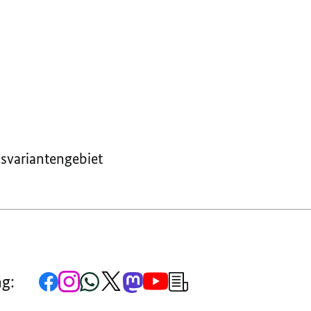
EINREISE
AUS
AUS
VIRUSVARIANTENGEBIET
VIRUSVARIANTENGEBIET
usvariantengebiet
Zur
Zum
Zum
Zum
Zum
Zum
Newsletter-
ng:
Facebook-
Instagram-
WhatsApp-
X-
Mastodon-
YouTube-
Anmeldung
Seite
Account
Kanal
Kanal
Kanal
Kanal
der
der
der
der
des
der
der
Bundesregierung