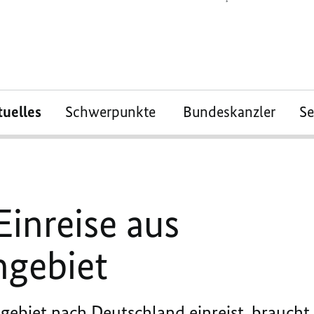
tuelles
Schwerpunkte
Bundeskanzler
S
Einreise aus
ngebiet
ebiet nach Deutschland einreist, braucht 