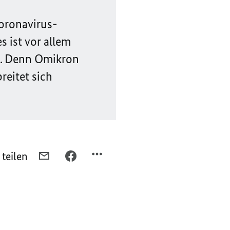
Coronavirus-
 ist vor allem
e. Denn Omikron
reitet sich
 teilen
PER
PER
E-
FACEBOOK
MAIL
TEILEN,
TEILEN,
PCR-
PCR-
TEST
TEST
BEI
BEI
EINREISE