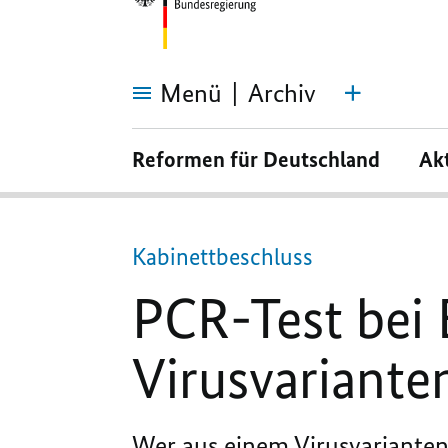
Menü
Archiv
PCR-
Test
Reformen für Deutschland
Ak
bei
Einreise
aus
Virusvariantengebiet
Kabinettbeschluss
PCR-Test bei 
Virusvariante
Wer aus einem Virusvarianteng