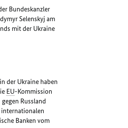
e der Bundeskanzler
odymyr Selenskyj am
ands mit der Ukraine
 in der Ukraine haben
die
EU
-Kommission
n gegen Russland
 internationalen
ssische Banken vom