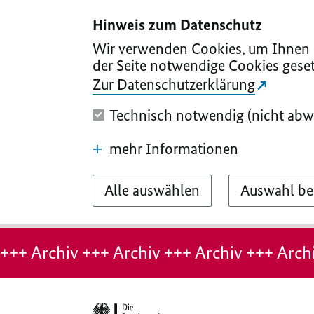
I
II
III
IV
V
Hinweis zum Datenschutz
Wir verwenden Cookies, um Ihnen d
der Seite notwendige Cookies geset
Zur Datenschutzerklärung
Technisch notwendig (nicht abw
mehr Informationen
Alle auswählen
Auswahl be
Hinweis:
Archiv-
+++ Archiv +++ Archiv +++ Archiv +++ Archi
Seite