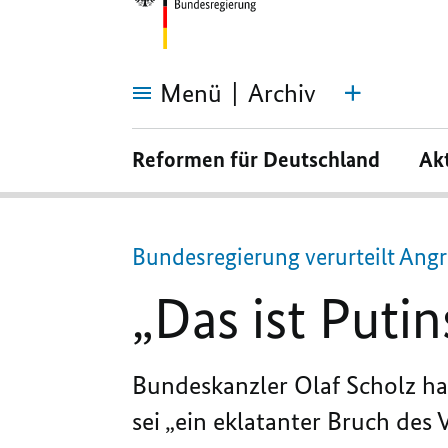
Menü
Archiv
„Das
ist
Reformen für Deutschland
Ak
Putins
Krieg“
Bundesregierung verurteilt Angri
„Das ist Putin
Bundeskanzler Olaf Scholz hat 
sei „ein eklatanter Bruch des 