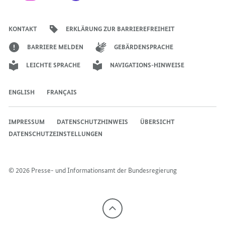
Seite
Account
Kanal
Kanal
Kanal
Kanal
der
der
der
der
des
der
der
Bundesregierung
Bundesregierung
Bundesregierung
Bundesregierung
Regierungssprechers
Bundesregierung
Bundesregierung
KONTAKT
ERKLÄRUNG ZUR BARRIEREFREIHEIT
BARRIERE MELDEN
GEBÄRDENSPRACHE
LEICHTE SPRACHE
NAVIGATIONS-HINWEISE
ENGLISH
FRANÇAIS
IMPRESSUM
DATENSCHUTZHINWEIS
ÜBERSICHT
DATENSCHUTZEINSTELLUNGEN
© 2026 Presse- und Informationsamt der Bundesregierung
Nach
oben