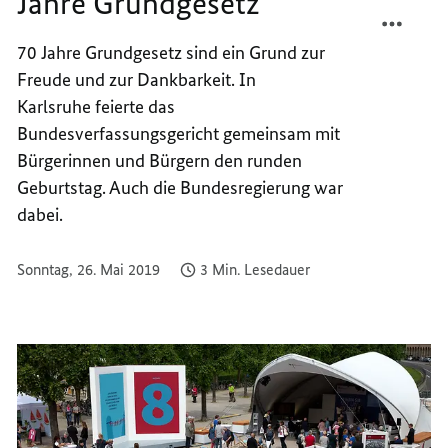
Jahre Grundgesetz
TEILEN
FACEB
BUNDE
TEILEN
70 Jahre Grundgesetz sind ein Grund zur
FEIERT
BUNDE
Freude und zur Dankbarkeit. In
70
FEIERT
JAHRE
70
Karlsruhe feierte das
GRUND
JAHRE
Bundesverfassungsgericht gemeinsam mit
GRUND
Bürgerinnen und Bürgern den runden
Geburtstag. Auch die Bundesregierung war
dabei.
Sonntag, 26. Mai 2019
3 Min. Lesedauer