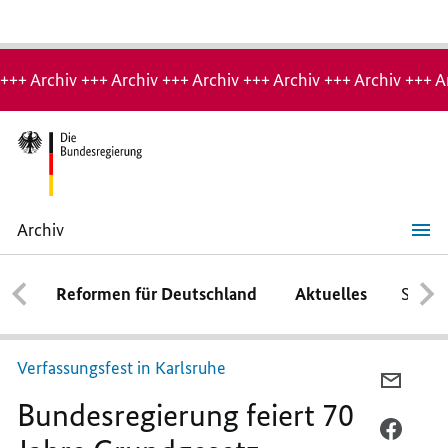
Hinweis:
Archiv-
+++ Archiv +++ Archiv +++ Archiv +++ Archiv +++ Archiv +++ A
Seite
Archiv
Bundesregierung
feiert
70
Reformen für Deutschland
Aktuelles
Schwe
Jahre
Grundgesetz
Verfassungsfest in Karlsruhe
PER
Bundesregierung feiert 70
E-
MAIL
PER