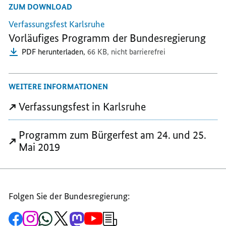
ZUM DOWNLOAD
TEILEN,
BUNDESREGIERUNG
BUNDESREGIE
BUNDESREGIERUNG
FEIERT
FEIERT
Verfassungsfest Karlsruhe
FEIERT
70
70
Vorläufiges Programm der Bundesregierung
70
JAHRE
JAHRE
PDF herunterladen,
66 KB,
nicht barrierefrei
JAHRE
GRUNDGESETZ
GRUNDGESETZ
GRUNDGESETZ
WEITERE INFORMATIONEN
Verfassungsfest in Karlsruhe
Programm zum Bürgerfest am 24. und 25.
Mai 2019
Folgen Sie der Bundesregierung:
Zur
Zum
Zum
Zum
Zum
Zum
Newsletter-
Facebook-
Instagram-
WhatsApp-
X-
Mastodon-
YouTube-
Anmeldung