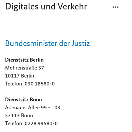
TEILEN
FACEB
Digitales und Verkehr
BUNDE
TEILEN
DER
BUNDE
JUSTIZ
DER
UND
JUSTIZ
BUNDE
UND
Bundesminister der Justiz
FÜR
BUNDE
DIGITA
FÜR
UND
DIGITA
Dienstsitz Berlin
VERKE
UND
Mohrenstraße 37
VERKE
10117 Berlin
Telefon: 030 18580-0
Dienstsitz Bonn
Adenauer Allee 99 - 103
53113 Bonn
Telefon: 0228 99580-0