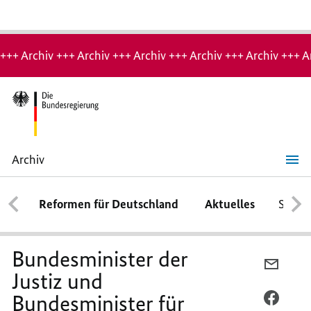
Hinweis:
Archiv-
+++ Archiv +++ Archiv +++ Archiv +++ Archiv +++ Archiv +++ A
Seite
Archiv
Bundesminister
der
Justiz und
Reformen für Deutschland
Aktuelles
Schwe
Bundesminister
für
Digitales
und
Verkehr
Bundesminister der
PER
Justiz und
E-
Bundesminister für
MAIL
PER