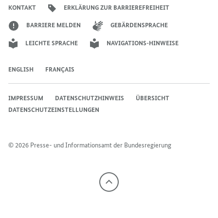
Bundesregierung
Bundesregierung
Bundesregierung
Regierungssprechers
Bundesregierung
Bundesregierung
KONTAKT
ERKLÄRUNG ZUR BARRIEREFREIHEIT
FÜR
DIGITALES
DIGITALES
DIGITALES
UND
UND
BARRIERE MELDEN
GEBÄRDENSPRACHE
UND
VERKEHR
VERKEHR
LEICHTE SPRACHE
NAVIGATIONS-HINWEISE
VERKEHR
ENGLISH
FRANÇAIS
IMPRESSUM
DATENSCHUTZHINWEIS
ÜBERSICHT
DATENSCHUTZEINSTELLUNGEN
© 2026 Presse- und Informationsamt der Bundesregierung
Nach
oben