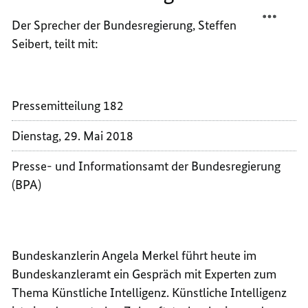
TEILEN
FACEB
BUNDE
TEILEN
Der Sprecher der Bundesregierung, Steffen
MERKE
BUNDE
Seibert, teilt mit:
SPRIC
MERKE
MIT
SPRIC
EXPER
MIT
ÜBER
EXPER
Pressemitteilung 182
KÜNST
ÜBER
Dienstag, 29. Mai 2018
INTEL
KÜNST
INTEL
Presse- und Informationsamt der Bundesregierung
(BPA)
Bundeskanzlerin Angela Merkel führt heute im
Bundeskanzleramt ein Gespräch mit Experten zum
Thema Künstliche Intelligenz. Künstliche Intelligenz