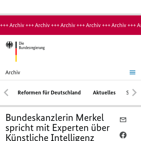
Hinweis:
Archiv-
+++ Archiv +++ Archiv +++ Archiv +++ Archiv +++ Archiv +++ A
Seite
Archiv
Bundeskanzlerin
Merkel
spricht
Reformen für Deutschland
Aktuelles
Schwe
mit
Experten
über
Künstliche
Intelligenz
Bundeskanzlerin Merkel
PER
spricht mit Experten über
E-
Künstliche Intelligenz
MAIL
PER