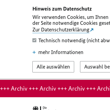
I
II
III
IV
V
Hinweis zum Datenschutz
Wir verwenden Cookies, um Ihnen d
der Seite notwendige Cookies geset
Zur Datenschutzerklärung
Technisch notwendig (nicht abw
mehr Informationen
Alle auswählen
Auswahl be
Hinweis:
Archiv-
+++ Archiv +++ Archiv +++ Archiv +++ Archi
Seite