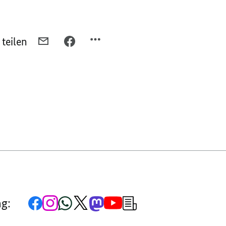
 teilen
PER
PER
E-
FACEBOOK
MAIL
TEILEN,
TEILEN,
BUNDESKANZLER
BUNDESKANZLER
SCHOLZ
SCHOLZ
TELEFONIERT
TELEFONIERT
MIT
MIT
DEM
DEM
RUSSISCHEN
RUSSISCHEN
PRÄSIDENTEN
PRÄSIDENTEN
PUTIN
PUTIN
Zur
Zum
Zum
Zum
Zum
Zum
Newsletter-
ng:
Facebook-
Instagram-
WhatsApp-
X-
Mastodon-
YouTube-
Anmeldung
Seite
Account
Kanal
Kanal
Kanal
Kanal
der
der
der
der
des
der
der
Bundesregierung