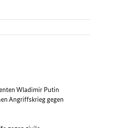
DEM
MIT
RUSSISCHEN
DEM
PRÄSIDENTEN
RUSSISCHEN
PUTIN
PRÄSIDENTEN
PUTIN
denten Wladimir Putin
en Angriffskrieg gegen