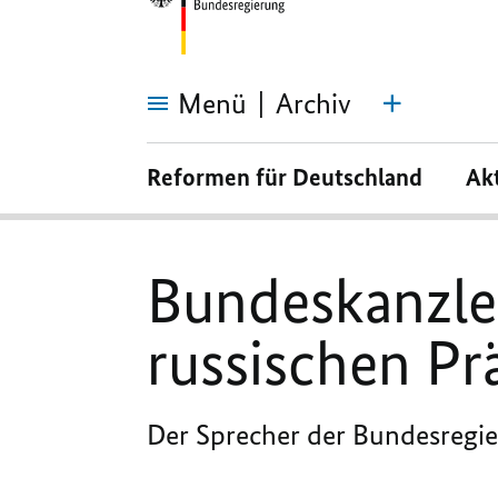
Menü
Archiv
Bundeskanzler
Scholz
Reformen für Deutschland
Ak
telefoniert
mit
dem
russischen
Präsidenten
Putin
Bundeskanzler
russischen Pr
Der Sprecher der Bundesregieru