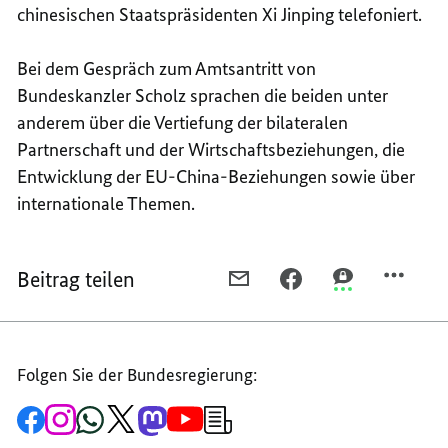
chinesischen Staatspräsidenten Xi Jinping telefoniert.
Bei dem Gespräch zum Amtsantritt von
Bundeskanzler Scholz sprachen die beiden unter
anderem über die Vertiefung der bilateralen
Partnerschaft und der Wirtschaftsbeziehungen, die
Entwicklung der EU-China-Beziehungen sowie über
internationale Themen.
Beitrag teilen
PER
PER
PER
E-
FACEBOOK
THREEMA
MAIL
TEILEN,
TEILEN,
TEILEN,
BUNDESKANZLER
BUNDESKANZL
Folgen Sie der Bundesregierung:
BUNDESKANZLER
SCHOLZ
SCHOLZ
SCHOLZ
TELEFONIERT
TELEFONIERT
Zur
Zum
Zum
Zum
Zum
Zum
Newsletter-
TELEFONIERT
MIT
MIT
Facebook-
Instagram-
WhatsApp-
X-
Mastodon-
YouTube-
Anmeldung
Seite
Account
Kanal
Kanal
Kanal
Kanal
der
MIT
DEM
DEM