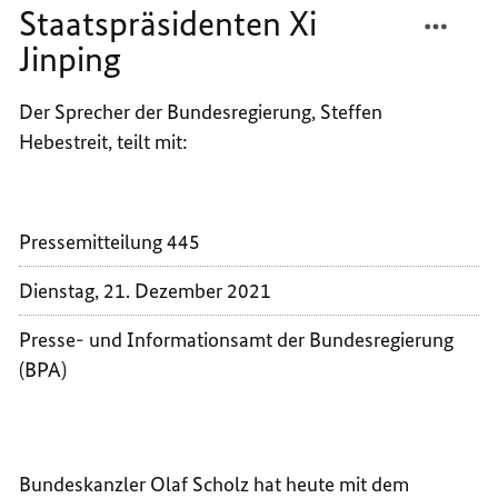
TEILEN
FACEB
Staatspräsidenten Xi
BUNDE
TEILEN
Jinping
SCHOL
BUNDE
TELEF
SCHOL
Der Sprecher der Bundesregierung, Steffen
MIT
TELEF
Hebestreit, teilt mit:
DEM
MIT
CHINE
DEM
STAAT
CHINE
XI
STAAT
Pressemitteilung 445
JINPIN
XI
JINPIN
Dienstag, 21. Dezember 2021
Presse- und Informationsamt der Bundesregierung
(BPA)
Bundeskanzler Olaf Scholz hat heute mit dem