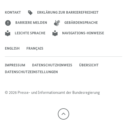
der
der
der
des
der
der
Bundesregierung
DEM
CHINESISCHEN
CHINESISCHEN
Bundesregierung
Bundesregierung
Bundesregierung
Regierungssprechers
Bundesregierung
Bundesregierung
KONTAKT
ERKLÄRUNG ZUR BARRIEREFREIHEIT
CHINESISCHEN
STAATSPRÄSIDENTEN
STAATSPRÄSI
STAATSPRÄSIDENTEN
XI
XI
BARRIERE MELDEN
GEBÄRDENSPRACHE
XI
JINPING
JINPING
LEICHTE SPRACHE
NAVIGATIONS-HINWEISE
JINPING
ENGLISH
FRANÇAIS
IMPRESSUM
DATENSCHUTZHINWEIS
ÜBERSICHT
DATENSCHUTZEINSTELLUNGEN
© 2026 Presse- und Informationsamt der Bundesregierung
Nach
oben