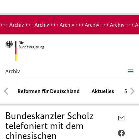
Hinweis:
Archiv-
+++ Archiv +++ Archiv +++ Archiv +++ Archiv +++ Archiv +++ A
Seite
Archiv
Bundeskanzler
Scholz
telefoniert
Reformen für Deutschland
Aktuelles
Schwe
mit
dem
chinesischen
Staatspräsidenten
Xi
Bundeskanzler Scholz
Jinping
PER
telefoniert mit dem
E-
chinesischen
MAIL
PER