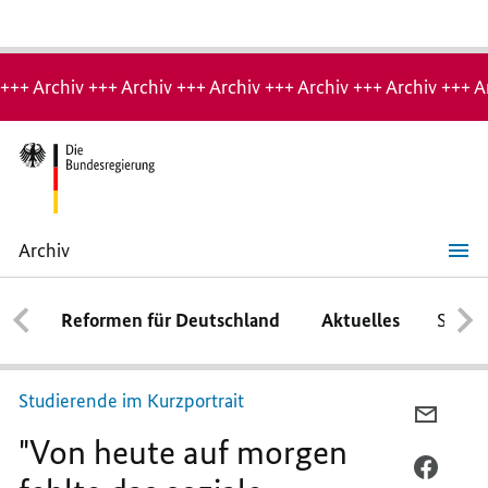
Hinweis:
Archiv-
+++ Archiv +++ Archiv +++ Archiv +++ Archiv +++ Archiv +++ A
Seite
Archiv
"Von
heute
auf
Reformen für Deutschland
Aktuelles
Schwe
morgen
fehlte
das
soziale
Miteinander"
Studierende im Kurzportrait
PER
"Von heute auf morgen
E-
MAIL
PER