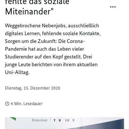
fehlte das soziale
TEILEN
FACEB
Miteinander"
"VON
TEILEN
HEUTE
"VON
AUF
HEUTE
Weggebrochene Nebenjobs, ausschließlich
MORG
AUF
digitales Lernen, fehlende soziale Kontakte,
FEHLT
MORG
Sorgen um die Zukunft: Die Corona-
DAS
FEHLT
Pandemie hat auch das Leben vieler
SOZIA
DAS
Studierender auf den Kopf gestellt. Drei
MITEI
SOZIA
junge Leute berichten von ihrem aktuellen
MITEI
Uni-Alltag.
Dienstag, 15. Dezember 2020
4 Min. Lesedauer