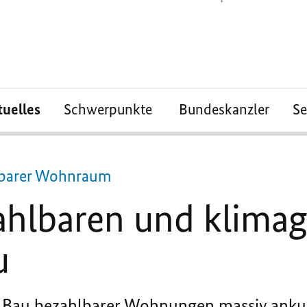
tuelles
Schwerpunkte
Bundeskanzler
S
lbarer Wohnraum
ahlbaren und klima
u
n Bau bezahlbarer Wohnungen massiv ankur