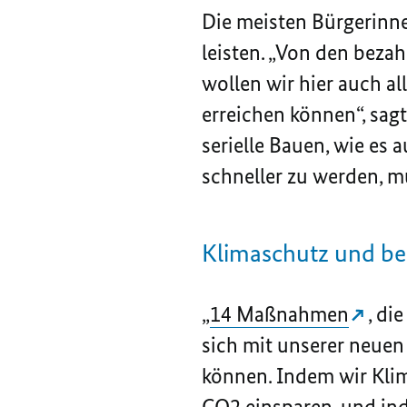
Die meisten Bürgerinn
leisten. „Von den bez
wollen wir hier auch a
erreichen können“, sag
serielle Bauen, wie es
schneller zu werden, 
Klimaschutz und b
„
14 Maßnahmen
, di
sich mit unserer neuen
können. Indem wir Kli
CO2
einsparen, und in