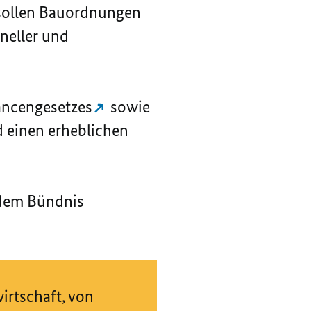
sollen Bauordnungen
neller und
ncengesetzes
sowie
 einen erheblichen
 dem Bündnis
irtschaft, von