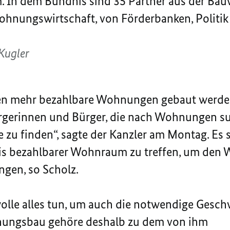
 In dem Bündnis sind 35 Partner aus der Bauw
ohnungswirtschaft, von Förderbanken, Politi
Kugler
n mehr bezahlbare Wohnungen gebaut werden,
ürgerinnen und Bürger, die nach Wohnungen su
 zu finden“, sagte der Kanzler am Montag. Es s
is bezahlbarer Wohnraum zu treffen, um de
gen, so Scholz.
lle alles tun, um auch die notwendige Geschw
nungsbau gehöre deshalb zu dem von ihm