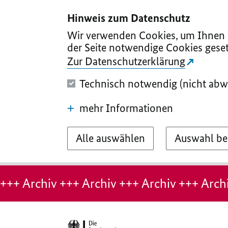
I
II
III
IV
V
Hinweis zum Datenschutz
Wir verwenden Cookies, um Ihnen d
der Seite notwendige Cookies geset
Zur Datenschutzerklärung
Technisch notwendig (nicht abw
mehr Informationen
Alle auswählen
Auswahl be
Hinweis:
Archiv-
+++ Archiv +++ Archiv +++ Archiv +++ Archi
Seite