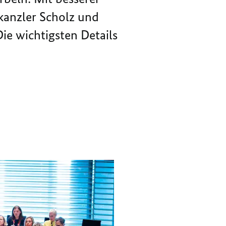
KLIMAGERECHTEN
UND
kanzler Scholz und
WOHNUNGSBAU
KLIMAGERECHTEN
WOHNUNGSBAU
ie wichtigsten Details