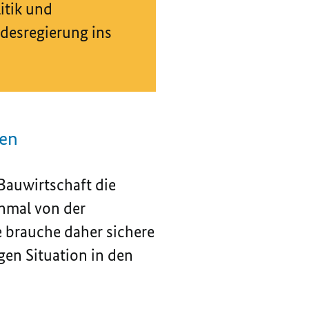
itik und
desregierung ins
zen
Bauwirtschaft die
inmal von der
e brauche daher sichere
en Situation in den