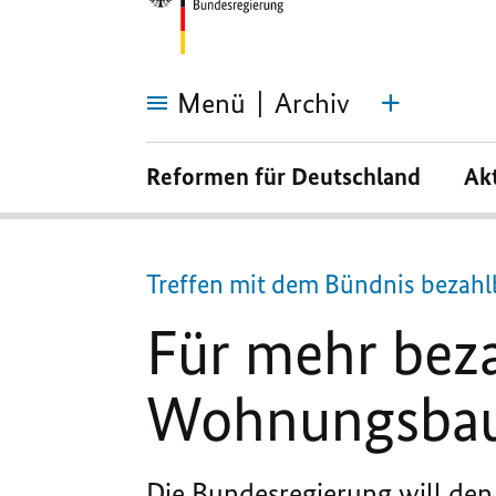
Menü
Archiv
Für
mehr
Reformen für Deutschland
Ak
bezahlbaren und
klimagerechten
Wohnungsbau
Treffen mit dem Bündnis bezah
Für mehr bez
Wohnungsba
Die Bundesregierung will de