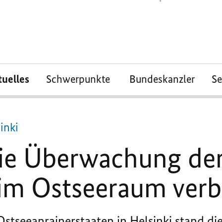
tuelles
Schwerpunkte
Bundeskanzler
S
inki
ie Überwachung de
 im Ostseeraum ver
Ostseeanrainerstaaten in Helsinki stand die