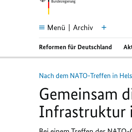
Menü
Archiv
Gemeinsam
die
Reformen für Deutschland
Ak
Überwachung
der
Infrastruktur
im
Ostseeraum
verbessern
Nach dem NATO-Treffen in Hels
Gemeinsam d
Infrastruktur
Bei einem Treffen der
NATO
-