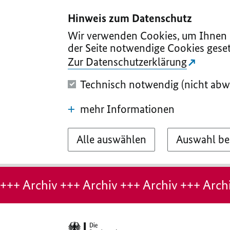
I
II
III
IV
V
Hinweis zum Datenschutz
Wir verwenden Cookies, um Ihnen d
der Seite notwendige Cookies geset
Zur Datenschutzerklärung
Technisch notwendig (nicht abw
mehr Informationen
Alle auswählen
Auswahl be
Hinweis:
Archiv-
+++ Archiv +++ Archiv +++ Archiv +++ Archi
Seite