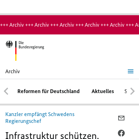
Hinweis:
Archiv-
+++ Archiv +++ Archiv +++ Archiv +++ Archiv +++ Archiv +++ A
Seite
Archiv
Infrastruktur
schützen,
Ukraine
Reformen für Deutschland
Aktuelles
Schwe
unterstützen
Kanzler empfängt Schwedens
PER
Regierungschef
E-
Infrastruktur schützen,
MAIL
PER