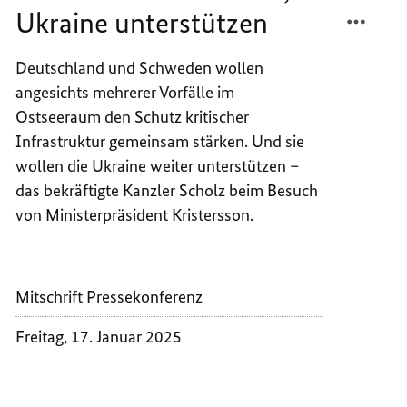
TEILEN
FACEB
Ukraine unterstützen
INFRA
TEILEN
SCHÜT
INFRA
Deutschland und Schweden wollen
UKRAI
SCHÜT
angesichts mehrerer Vorfälle im
UNTER
UKRAI
UNTER
Ostseeraum den Schutz kritischer
Infrastruktur gemeinsam stärken. Und sie
wollen die Ukraine weiter unterstützen –
das bekräftigte Kanzler Scholz beim Besuch
von Ministerpräsident Kristersson.
Mitschrift Pressekonferenz
Freitag, 17. Januar 2025