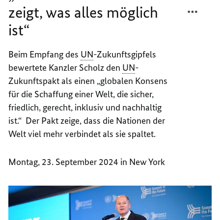
TEILEN
FACEB
zeigt, was alles möglich
„UNSE
TEILEN
ist“
ZUSAM
„UNSE
ZEIGT,
ZUSAM
WAS
ZEIGT,
Beim Empfang des
UN
-Zukunftsgipfels
ALLES
WAS
bewertete Kanzler Scholz den
UN
-
MÖGLI
ALLES
Zukunftspakt als einen „globalen Konsens
IST“
MÖGLI
für die Schaffung einer Welt, die sicher,
IST“
friedlich, gerecht, inklusiv und nachhaltig
ist.“ Der Pakt zeige, dass die Nationen der
Welt viel mehr verbindet als sie spaltet.
Montag, 23. September 2024 in New York