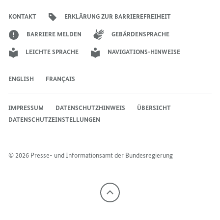
der
der
der
des
der
der
Bundesregierung
ALLES
MÖGLICH
MÖGLICH
Bundesregierung
Bundesregierung
Bundesregierung
Regierungssprechers
Bundesregierung
Bundesregierung
KONTAKT
ERKLÄRUNG ZUR BARRIEREFREIHEIT
MÖGLICH
IST“
IST“
IST“
BARRIERE MELDEN
GEBÄRDENSPRACHE
LEICHTE SPRACHE
NAVIGATIONS-HINWEISE
ENGLISH
FRANÇAIS
IMPRESSUM
DATENSCHUTZHINWEIS
ÜBERSICHT
DATENSCHUTZEINSTELLUNGEN
© 2026 Presse- und Informationsamt der Bundesregierung
Nach
oben