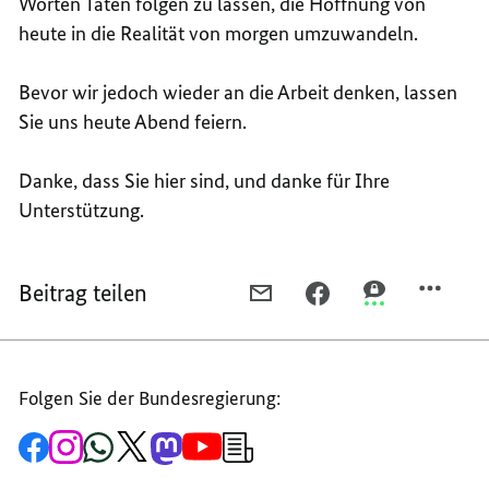
Worten Taten folgen zu lassen, die Hoffnung von
heute in die Realität von morgen umzuwandeln.
Bevor wir jedoch wieder an die Arbeit denken, lassen
Sie uns heute Abend feiern.
Danke, dass Sie hier sind, und danke für Ihre
Unterstützung.
Beitrag teilen
PER
PER
PER
E-
FACEBOOK
THREEMA
MAIL
TEILEN,
TEILEN,
TEILEN,
„UNSERE
„UNSERE
Folgen Sie der Bundesregierung:
„UNSERE
ZUSAMMENARBEIT
ZUSAMMENARB
ZUSAMMENARBEIT
ZEIGT,
ZEIGT,
Zur
Zum
Zum
Zum
Zum
Zum
Newsletter-
ZEIGT,
WAS
WAS
Facebook-
Instagram-
WhatsApp-
X-
Mastodon-
YouTube-
Anmeldung
Seite
Account
Kanal
Kanal
Kanal
Kanal
der
WAS
ALLES
ALLES