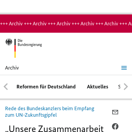
Hinweis:
Archiv-
+++ Archiv +++ Archiv +++ Archiv +++ Archiv +++ Archiv +++ A
Seite
Archiv
„Unsere
Zusammenarbeit
zeigt,
Reformen für Deutschland
Aktuelles
Schwe
was
alles
möglich
ist“
Rede des Bundeskanzlers beim Empfang
PER
zum UN-Zukunftsgipfel
E-
„Unsere Zusammenarbeit
MAIL
PER