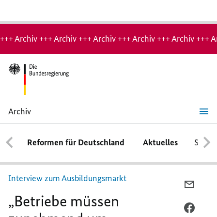
Hinweis:
Archiv-
+++ Archiv +++ Archiv +++ Archiv +++ Archiv +++ Archiv +++ A
Seite
Archiv
„Betriebe
müssen
zunehmend
Reformen für Deutschland
Aktuelles
Schwe
um
Auszubildende
werben“
Interview zum Ausbildungsmarkt
PER
„Betriebe müssen
E-
MAIL
PER