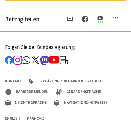
Beitrag teilen
PER
PER
PER
E-
FACEBOOK
THREEMA
MAIL
TEILEN,
TEILEN,
TEILEN,
„BETRIEBE
„BETRIEBE
Folgen Sie der Bundesregierung:
„BETRIEBE
MÜSSEN
MÜSSEN
MÜSSEN
ZUNEHMEND
ZUNEHMEND
Zur
Zum
Zum
Zum
Zum
Zum
Newsletter-
ZUNEHMEND
UM
UM
Facebook-
Instagram-
WhatsApp-
X-
Mastodon-
YouTube-
Anmeldung
Seite
Account
Kanal
Kanal
Kanal
Kanal
der
UM
AUSZUBILDENDE
AUSZUBILDEN
der
der
der
des
der
der
Bundesregierung
AUSZUBILDENDE
WERBEN“
WERBEN“
Bundesregierung
Bundesregierung
Bundesregierung
Regierungssprechers
Bundesregierung
Bundesregierung
KONTAKT
ERKLÄRUNG ZUR BARRIEREFREIHEIT
WERBEN“
BARRIERE MELDEN
GEBÄRDENSPRACHE
LEICHTE SPRACHE
NAVIGATIONS-HINWEISE
ENGLISH
FRANÇAIS