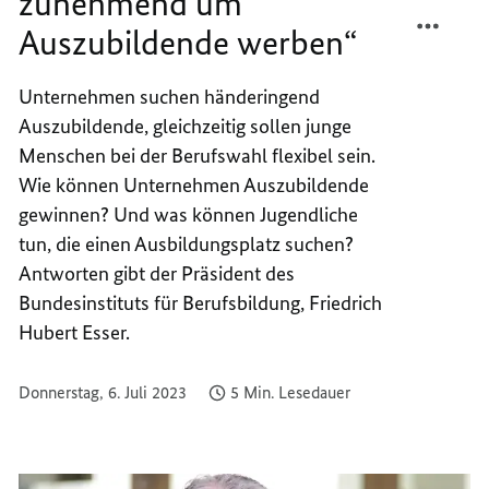
zunehmend um
TEILEN
FACEB
Auszubildende werben“
„BETRI
TEILEN
MÜSSE
„BETRI
ZUNE
MÜSSE
Unternehmen suchen händeringend
UM
ZUNE
Auszubildende, gleichzeitig sollen junge
AUSZU
UM
Menschen bei der Berufswahl flexibel sein.
WERBE
AUSZU
Wie können Unternehmen Auszubildende
WERBE
gewinnen? Und was können Jugendliche
tun, die einen Ausbildungsplatz suchen?
Antworten gibt der Präsident des
Bundesinstituts für Berufsbildung, Friedrich
Hubert Esser.
Donnerstag, 6. Juli 2023
5 Min. Lesedauer