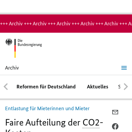
Hinweis:
Archiv-
+++ Archiv +++ Archiv +++ Archiv +++ Archiv +++ Archiv +++ A
Seite
Archiv
Faire
Aufteilung
der
Reformen für Deutschland
Aktuelles
Schwe
CO2
-
Kosten
Entlastung für Mieterinnen und Mieter
PER
Faire Aufteilung der
CO2
-
E-
MAIL
PER