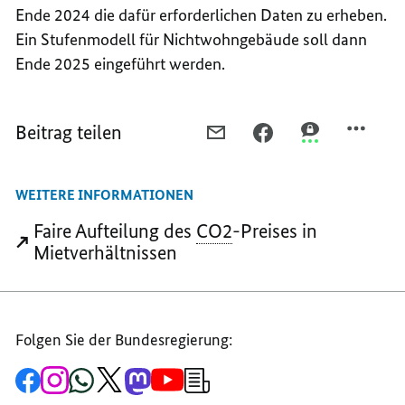
Ende 2024 die dafür erforderlichen Daten zu erheben.
Ein Stufenmodell für Nichtwohngebäude soll dann
Ende 2025 eingeführt werden.
Beitrag teilen
PER
PER
PER
E-
FACEBOOK
THREEMA
MAIL
TEILEN,
TEILEN,
WEITERE INFORMATIONEN
TEILEN,
FAIRE
FAIRE
FAIRE
AUFTEILUNG
AUFTEILUNG
Faire Aufteilung des
CO2
-Preises in
AUFTEILUNG
DER
DER
Mietverhältnissen
DER
CO2-
CO2-
CO2-
-
-
-
KOHLENDIOXID-
KOHLENDIOXI
KOHLENDIOXID-
KOSTEN
KOSTEN
Folgen Sie der Bundesregierung:
KOSTEN
Zur
Zum
Zum
Zum
Zum
Zum
Newsletter-
Facebook-
Instagram-
WhatsApp-
X-
Mastodon-
YouTube-
Anmeldung
Seite
Account
Kanal
Kanal
Kanal
Kanal
der