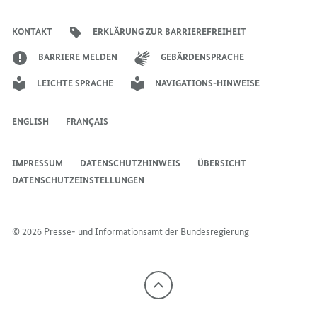
der
der
der
des
der
der
Bundesregierung
Bundesregierung
Bundesregierung
Bundesregierung
Regierungssprechers
Bundesregierung
Bundesregierung
KONTAKT
ERKLÄRUNG ZUR BARRIEREFREIHEIT
BARRIERE MELDEN
GEBÄRDENSPRACHE
LEICHTE SPRACHE
NAVIGATIONS-HINWEISE
ENGLISH
FRANÇAIS
IMPRESSUM
DATENSCHUTZHINWEIS
ÜBERSICHT
DATENSCHUTZEINSTELLUNGEN
© 2026 Presse- und Informationsamt der Bundesregierung
Nach
oben