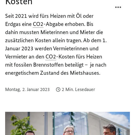
Kosten
TEILEN
FACEB
FAIRE
TEILEN
Seit 2021 wird fürs Heizen mit Öl oder
AUFTE
FAIRE
Erdgas eine
CO2
-Abgabe erhoben. Bis
DER
AUFTE
CO2-
DER
dahin mussten Mieterinnen und Mieter die
-
CO2-
zusätzlichen Kosten allein tragen. Ab dem 1.
KOHLE
-
Januar 2023 werden Vermieterinnen und
KOSTE
KOHLE
Vermieter an den
CO2
-Kosten fürs Heizen
KOSTE
mit fossilen Brennstoffen beteiligt – je nach
energetischem Zustand des Mietshauses.
Montag, 2. Januar 2023
2 Min. Lesedauer