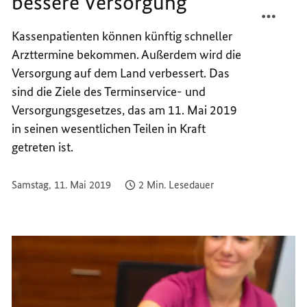
bessere Versorgung
TEILEN
FACEB
SCHNE
TEILEN
Kassenpatienten können künftig schneller
ARZTT
SCHNE
Arzttermine bekommen. Außerdem wird die
-
ARZTT
BESSE
-
Versorgung auf dem Land verbessert. Das
VERSO
BESSE
sind die Ziele des Terminservice- und
VERSO
Versorgungsgesetzes, das am 11. Mai 2019
in seinen wesentlichen Teilen in Kraft
getreten ist.
Samstag, 11. Mai 2019
2 Min. Lesedauer