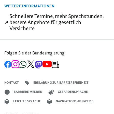
MAIL
TEILEN,
TEILEN,
WEITERE INFORMATIONEN
TEILEN,
SCHNELLERE
SCHNELLERE
SCHNELLERE
ARZTTERMINE
ARZTTERMINE
Schnellere Termine, mehr Sprechstunden,
ARZTTERMINE
-
-
bessere Angebote für gesetzlich
-
BESSERE
BESSERE
Versicherte
BESSERE
VERSORGUNG
VERSORGUNG
VERSORGUNG
Folgen Sie der Bundesregierung:
Zur
Zum
Zum
Zum
Zum
Zum
Newsletter-
Facebook-
Instagram-
WhatsApp-
X-
Mastodon-
YouTube-
Anmeldung
Seite
Account
Kanal
Kanal
Kanal
Kanal
der
der
der
der
des
der
der
Bundesregierung
Bundesregierung
Bundesregierung
Bundesregierung
Regierungssprechers
Bundesregierung
Bundesregierung
KONTAKT
ERKLÄRUNG ZUR BARRIEREFREIHEIT
BARRIERE MELDEN
GEBÄRDENSPRACHE
LEICHTE SPRACHE
NAVIGATIONS-HINWEISE