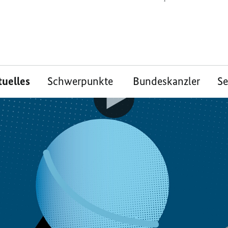
tuelles
Schwerpunkte
Bundeskanzler
S
skreisen“ – Folge 53
ioniert die Gas- un
isbremse?
se für Gas und Strom belasten viele Mensc