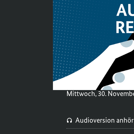
Wirtschaft in Deutsch
Kukies ist Staatssek
Entwicklung der Entla
konkret hilft – nich
Ebenfalls Thema: War
Ressourcen umzugehe
wir-entlasten-deutsc
Mittwoch, 30. Novemb
Audioversion anhö