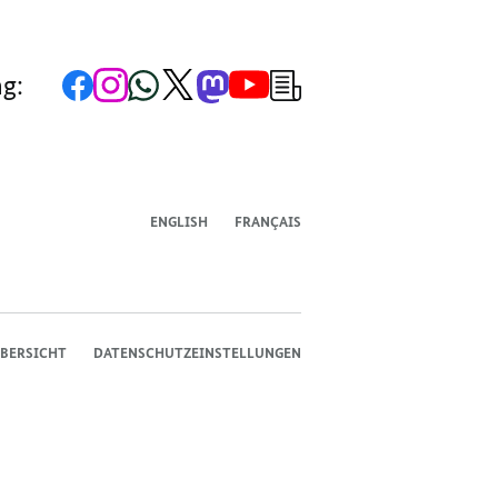
Zur
Zum
Zum
Zum
Zum
Zum
Newsletter-
ng:
Facebook-
Instagram-
WhatsApp-
X-
Mastodon-
YouTube-
Anmeldung
Seite
Account
Kanal
Kanal
Kanal
Kanal
der
der
der
der
des
der
der
Bundesregierung
Bundesregierung
Bundesregierung
Bundesregierung
Regierungssprechers
Bundesregierung
Bundesregierung
ENGLISH
FRANÇAIS
BERSICHT
DATENSCHUTZEINSTELLUNGEN