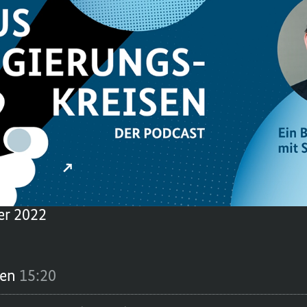
land. Die Bundesregierung hat schnell reag
retär im Bundeskanzleramt und war ganz na
stungspakete. Er erklärt in dieser Folge, w
t nur beim Begleichen der Gas- und Stromr
um es sich für uns alle auszahlt, sparsam 
n. Mehr Infos auch unter
hland.de
.
er 2022
ren
15:20