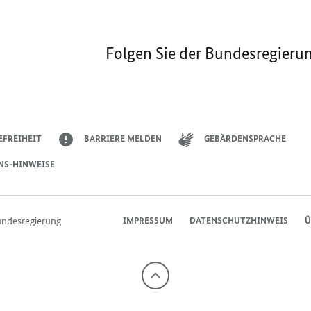
Folgen Sie der Bundesregieru
EFREIHEIT
BARRIERE MELDEN
GEBÄRDENSPRACHE
NS-HINWEISE
undesregierung
IMPRESSUM
DATENSCHUTZHINWEIS
Ü
Nach
oben