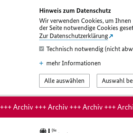
I
II
III
IV
V
Hinweis zum Datenschutz
Wir verwenden Cookies, um Ihnen d
der Seite notwendige Cookies geset
Zur Datenschutzerklärung
Technisch notwendig (nicht abw
mehr Informationen
Alle auswählen
Auswahl be
Hinweis:
Archiv-
+++ Archiv +++ Archiv +++ Archiv +++ Archi
Seite