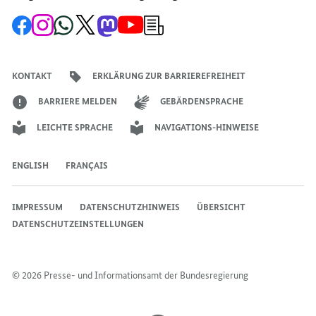
Zur
Zum
Zum
Zum
Zum
Zum
Newsletter-
Facebook-
Instagram-
WhatsApp-
X-
Mastodon-
YouTube-
Anmeldung
Seite
Account
Kanal
Kanal
Kanal
Kanal
der
der
der
der
des
der
der
Bundesregierung
Bundesregierung
Bundesregierung
Bundesregierung
Regierungssprechers
Bundesregierung
Bundesregierung
KONTAKT
ERKLÄRUNG ZUR BARRIEREFREIHEIT
BARRIERE MELDEN
GEBÄRDENSPRACHE
LEICHTE SPRACHE
NAVIGATIONS-HINWEISE
ENGLISH
FRANÇAIS
IMPRESSUM
DATENSCHUTZHINWEIS
ÜBERSICHT
DATENSCHUTZEINSTELLUNGEN
© 2026 Presse- und Informationsamt der Bundesregierung