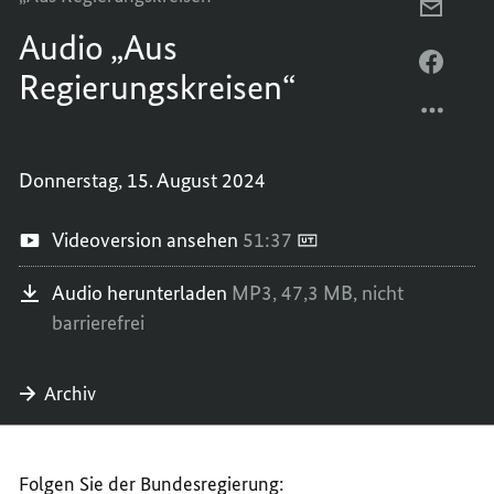
unten
PER
um
Audio „Aus
E-
die
Lautstärke
MAIL
PER
zu
Regierungskreisen“
TEILEN
FACEB
erhöhen
oder
AUDIO
TEILEN
zu
„AUS
AUDIO
verringern.
REGIE
„AUS
Donnerstag, 15. August 2024
REGIE
Videoversion ansehen
51:37
Audio herunterladen
MP3,
47,3 MB,
nicht
barrierefrei
Archiv
Folgen Sie der Bundesregierung: