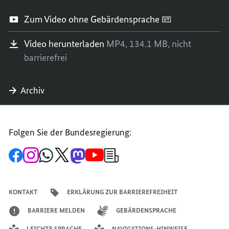
Zum Video ohne Gebärdensprache
Video herunterladen
MP4,
134.1 MB,
nicht
barrierefrei
Archiv
Folgen Sie der Bundesregierung:
Zur
Zum
Zum
Zum
Zum
Zum
Newsletter-
Facebook-
Instagram-
WhatsApp-
X-
Mastodon-
YouTube-
Anmeldung
Seite
Account
Kanal
Kanal
Kanal
Kanal
der
der
der
der
des
der
der
Bundesregierung
Bundesregierung
Bundesregierung
Bundesregierung
Regierungssprechers
Bundesregierung
Bundesregierung
KONTAKT
ERKLÄRUNG ZUR BARRIEREFREIHEIT
BARRIERE MELDEN
GEBÄRDENSPRACHE
LEICHTE SPRACHE
NAVIGATIONS-HINWEISE