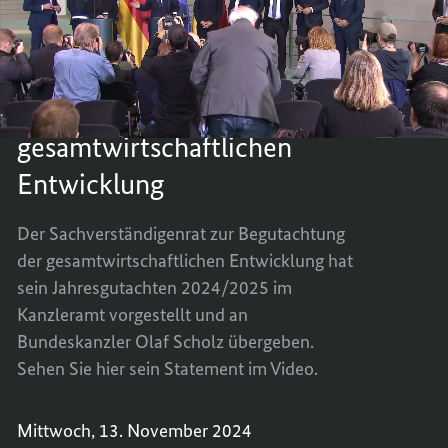
Sachverständigenrats
zur
ÜBERG
TEILEN
2024/2025 des
Begutachtung
DES
ÜBERG
der
Sachverständigenrats zur
gesamtwirtschaftlichen
JAHRE
DES
Entwicklung
2024/2
JAHRE
Begutachtung der
DES
2024/2
gesamtwirtschaftlichen
SACHV
DES
ZUR
SACHV
Entwicklung
BEGUT
ZUR
DER
BEGUT
Der Sachverständigenrat zur Begutachtung
GESAM
DER
der gesamtwirtschaftlichen Entwicklung hat
ENTWI
GESAM
sein Jahresgutachten 2024/2025 im
ENTWI
Kanzleramt vorgestellt und an
Bundeskanzler Olaf Scholz übergeben.
Sehen Sie hier sein Statement im Video.
Mittwoch, 13. November 2024