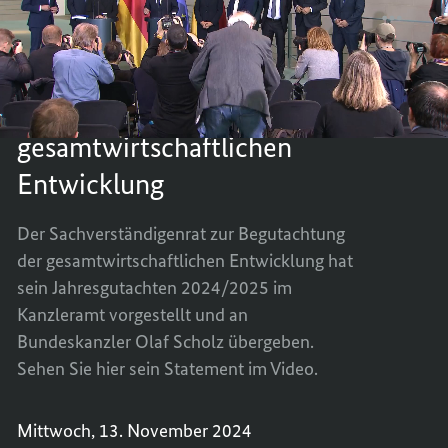
Sachverständigenrats
zur
ÜBERG
TEILEN
2024/2025 des
Begutachtung
DES
ÜBERG
der
Sachverständigenrats zur
gesamtwirtschaftlichen
JAHRE
DES
Entwicklung
2024/2
JAHRE
Begutachtung der
DES
2024/2
gesamtwirtschaftlichen
SACHV
DES
ZUR
SACHV
Entwicklung
BEGUT
ZUR
DER
BEGUT
Der Sachverständigenrat zur Begutachtung
GESAM
DER
der gesamtwirtschaftlichen Entwicklung hat
ENTWI
GESAM
sein Jahresgutachten 2024/2025 im
ENTWI
Kanzleramt vorgestellt und an
Bundeskanzler Olaf Scholz übergeben.
Sehen Sie hier sein Statement im Video.
Mittwoch, 13. November 2024