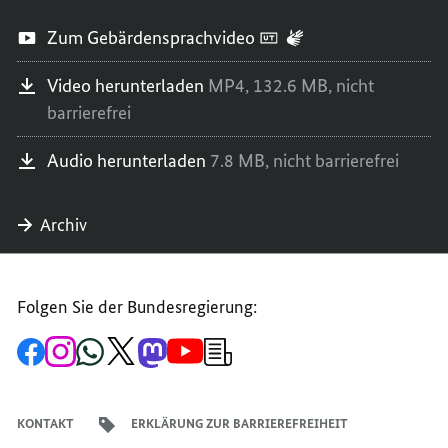
Zum Gebärdensprachvideo
Video herunterladen
MP4,
132.6 MB,
nicht
barrierefrei
Audio herunterladen
7.8 MB,
nicht barrierefrei
Archiv
Folgen Sie der Bundesregierung:
Zur
Zum
Zum
Zum
Zum
Zum
Newsletter-
Facebook-
Instagram-
WhatsApp-
X-
Mastodon-
YouTube-
Anmeldung
Seite
Account
Kanal
Kanal
Kanal
Kanal
der
der
der
der
des
der
der
Bundesregierung
Bundesregierung
Bundesregierung
Bundesregierung
Regierungssprechers
Bundesregierung
Bundesregierung
KONTAKT
ERKLÄRUNG ZUR BARRIEREFREIHEIT