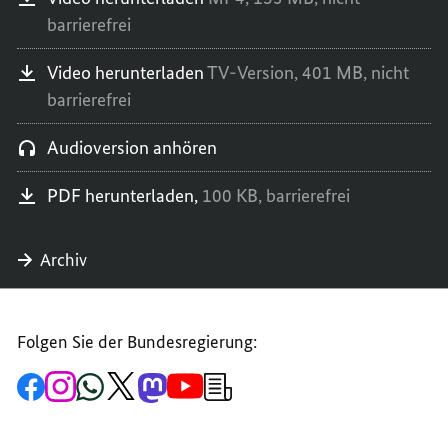
barrierefrei
Video herunterladen
TV-Version,
401 MB,
nicht
barrierefrei
Audioversion anhören
PDF herunterladen,
100 KB,
barrierefrei
Archiv
Folgen Sie der Bundesregierung:
Zur
Zum
Zum
Zum
Zum
Zum
Newsletter-
Facebook-
Instagram-
WhatsApp-
X-
Mastodon-
YouTube-
Anmeldung
Seite
Account
Kanal
Kanal
Kanal
Kanal
der
der
der
der
des
der
der
Bundesregierung
Bundesregierung
Bundesregierung
Bundesregierung
Regierungssprechers
Bundesregierung
Bundesregierung