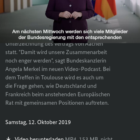
DEUTS
TEILEN
vertiefen
FRANZ
DEUTS
ZUSAM
FRANZ
Am Mittwoch findet der erste deutsch-
WEITE
ZUSAM
französische Ministerrat seit
VERTI
WEITE
Unterzeichnung des Vertrags von Aachen
VERTI
statt. "Damit wird unsere Zusammenarbeit
noch enger werden", sagt Bundeskanzlerin
Angela Merkel im neuen Video-Podcast. Bei
dem Treffen in
Toulouse
wird es auch um
die Frage gehen, wie Deutschland und
Frankreich beim anstehenden Europäischen
Rat mit gemeinsamen Positionen auftreten.
Samstag, 12. Oktober 2019
Video herunterladen
MP4,
153 MB,
nicht