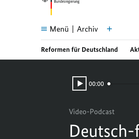
Menü
Archiv
Deutsch-
französische
Reformen für Deutschland
Ak
Zusammenarbeit
weiter
vertiefen
Audio-
Player:
00:00
Aktueller
Deutsch-
Zeitpunkt
französische
Zusammenarbeit
weiter
vertiefen
Video-Podcast
Deutsch-f