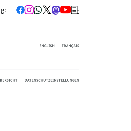
Zur
Zum
Zum
Zum
Zum
Zum
Newsletter-
ng:
Facebook-
Instagram-
WhatsApp-
X-
Mastodon-
YouTube-
Anmeldung
Seite
Account
Kanal
Kanal
Kanal
Kanal
der
der
der
der
des
der
der
Bundesregierung
Bundesregierung
Bundesregierung
Bundesregierung
Regierungssprechers
Bundesregierung
Bundesregierung
ENGLISH
FRANÇAIS
BERSICHT
DATENSCHUTZEINSTELLUNGEN