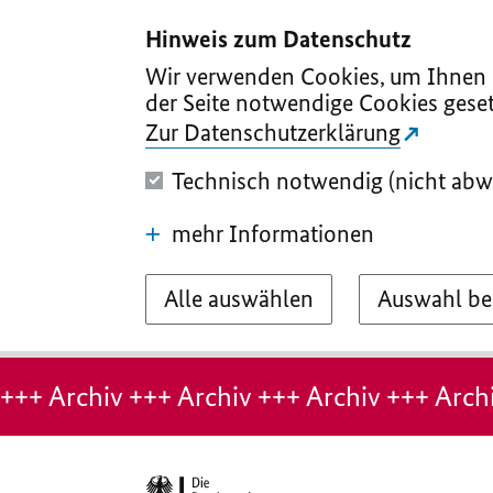
I
II
III
IV
V
Hinweis zum Datenschutz
Wir verwenden Cookies, um Ihnen d
der Seite notwendige Cookies geset
Zur Datenschutzerklärung
Technisch notwendig (nicht abw
mehr Informationen
Alle auswählen
Auswahl be
Hinweis:
Archiv-
+++ Archiv +++ Archiv +++ Archiv +++ Archi
Seite