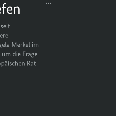
zu
efen
verringern.
DEUTSCH-
TEILEN,
FRANZÖSISCHE
DEUTSCH-
ZUSAMMENARBEIT
FRANZÖSISCHE
WEITER
ZUSAMMENARBEIT
seit
VERTIEFEN
WEITER
ere
VERTIEFEN
gela Merkel im
 um die Frage
opäischen Rat