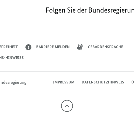
Folgen Sie der Bundesregieru
EFREIHEIT
BARRIERE MELDEN
GEBÄRDENSPRACHE
NS-HINWEISE
undesregierung
IMPRESSUM
DATENSCHUTZHINWEIS
Ü
Nach
oben