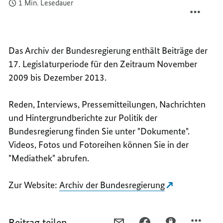
1 Min. Lesedauer
TEILEN
FACEB
ARCHI
TEILEN
DER
ARCHI
BUNDE
DER
Das Archiv der Bundesregierung enthält Beiträge der
BUNDE
17. Legislaturperiode für den Zeitraum November
2009 bis Dezember 2013.
Reden, Interviews, Pressemitteilungen, Nachrichten
und Hintergrundberichte zur Politik der
Bundesregierung finden Sie unter "Dokumente".
Videos, Fotos und Fotoreihen können Sie in der
"Mediathek" abrufen.
Zur Website:
Archiv der Bundesregierung
Beitrag teilen
PER
PER
PER