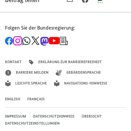
E-
FACEBOOK
THREEMA
MAIL
TEILEN,
TEILEN,
TEILEN,
ARCHIV
ARCHIV
Folgen Sie der Bundesregierung:
ARCHIV
DER
DER
DER
BUNDESREGIERUNG
BUNDESREGIE
Zur
Zum
Zum
Zum
Zum
Zum
Newsletter-
BUNDESREGIERUNG
Facebook-
Instagram-
WhatsApp-
X-
Mastodon-
YouTube-
Anmeldung
Seite
Account
Kanal
Kanal
Kanal
Kanal
der
der
der
der
des
der
der
Bundesregierung
Bundesregierung
Bundesregierung
Bundesregierung
Regierungssprechers
Bundesregierung
Bundesregierung
KONTAKT
ERKLÄRUNG ZUR BARRIEREFREIHEIT
BARRIERE MELDEN
GEBÄRDENSPRACHE
LEICHTE SPRACHE
NAVIGATIONS-HINWEISE
ENGLISH
FRANÇAIS
IMPRESSUM
DATENSCHUTZHINWEIS
ÜBERSICHT
DATENSCHUTZEINSTELLUNGEN