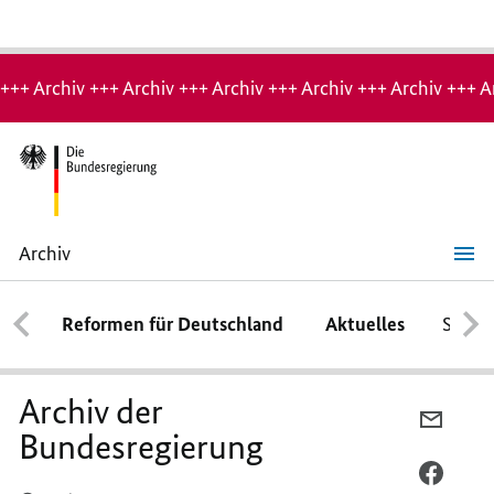
Hinweis:
Archiv-
+++ Archiv +++ Archiv +++ Archiv +++ Archiv +++ Archiv +++ A
Seite
Archiv
Archiv
der
Bundesregierung
Reformen für Deutschland
Aktuelles
Schwe
Archiv der
PER
Bundesregierung
E-
MAIL
PER