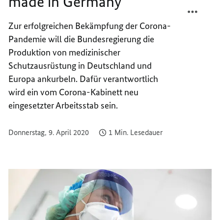
made in Germany
TEILEN
FACEB
MEHR
TEILEN
Zur erfolgreichen Bekämpfung der Corona-
SCHUT
MEHR
Pandemie will die Bundesregierung die
MADE
SCHUT
IN
MADE
Produktion von medizinischer
GERMA
IN
Schutzausrüstung in Deutschland und
GERMA
Europa ankurbeln. Dafür verantwortlich
wird ein vom Corona-Kabinett neu
eingesetzter Arbeitsstab sein.
Donnerstag, 9. April 2020
1 Min. Lesedauer