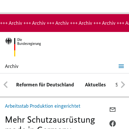
Hinweis:
Archiv-
+++ Archiv +++ Archiv +++ Archiv +++ Archiv +++ Archiv +++ A
Seite
Archiv
Mehr
Schutzausrüstung
made
Reformen für Deutschland
Aktuelles
Schwe
in
Germany
Arbeitsstab Produktion eingerichtet
PER
Mehr Schutzausrüstung
E-
MAIL
PER