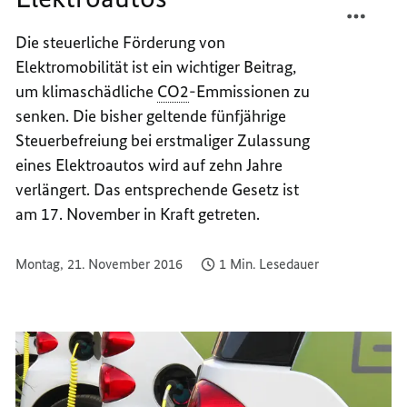
WEITE
TEILEN
Die steuerliche Förderung von
STEUE
WEITE
Elektromobilität ist ein wichtiger Beitrag,
FÜR
STEUE
ELEKT
FÜR
um klimaschädliche
CO2
-Emmissionen zu
ELEKT
senken. Die bisher geltende fünfjährige
Steuerbefreiung bei erstmaliger Zulassung
eines Elektroautos wird auf zehn Jahre
verlängert. Das entsprechende Gesetz ist
am 17. November in Kraft getreten.
Montag, 21. November 2016
1 Min. Lesedauer