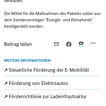
verwalten.
Die Mittel für die Maßnahmen des Paketes sollen aus
dem Sondervermögen "Energie- und Klimafonds"
bereitgestellt werden.
Beitrag teilen
PER
PER
PER
E-
FACEBOOK
THREEMA
MAIL
TEILEN,
TEILEN,
WEITERE INFORMATIONEN
TEILEN,
WEITERE
WEITERE
WEITERE
STEUERVORTEILE
STEUERVORTEI
Steuerliche Förderung der E-Mobilität
STEUERVORTEILE
FÜR
FÜR
FÜR
ELEKTROAUTOS
ELEKTROAUTO
Förderung von Elektroautos
ELEKTROAUTOS
Förderrichtlinie zur Ladeinfrastruktur