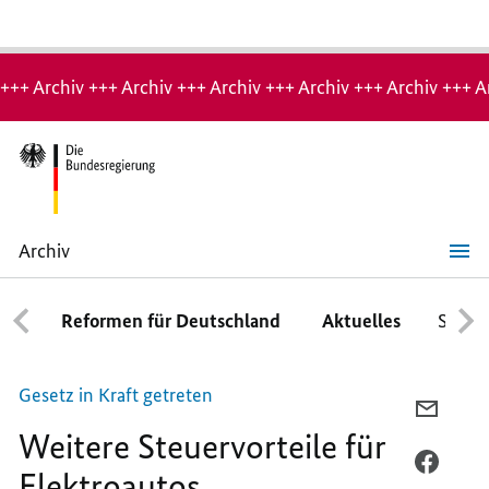
Hinweis:
Archiv-
+++ Archiv +++ Archiv +++ Archiv +++ Archiv +++ Archiv +++ A
Seite
Archiv
Weitere
Steuervorteile
für
Reformen für Deutschland
Aktuelles
Schwe
Elektroautos
Gesetz in Kraft getreten
PER
Weitere Steuervorteile für
E-
MAIL
PER
Elektroautos
TEILEN
FACEB