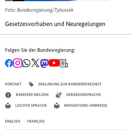
Foto: Bundesregierung/Tybussek
Gesetzesvorhaben und Neuregelungen
Folgen Sie der Bundesregierung:
Zur
Zum
Zum
Zum
Zum
Zum
Newsletter-
Facebook-
Instagram-
WhatsApp-
X-
Mastodon-
YouTube-
Anmeldung
Seite
Account
Kanal
Kanal
Kanal
Kanal
der
der
der
der
des
der
der
Bundesregierung
Bundesregierung
Bundesregierung
Bundesregierung
Regierungssprechers
Bundesregierung
Bundesregierung
KONTAKT
ERKLÄRUNG ZUR BARRIEREFREIHEIT
BARRIERE MELDEN
GEBÄRDENSPRACHE
LEICHTE SPRACHE
NAVIGATIONS-HINWEISE
ENGLISH
FRANÇAIS