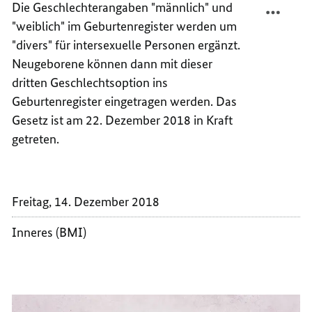
Die Geschlechterangaben "männlich" und
WEIBL
TEILEN
"weiblich" im Geburtenregister werden um
MÄNNL
WEIBL
"divers" für intersexuelle Personen ergänzt.
DIVER
MÄNNL
Neugeborene können dann mit dieser
DIVER
dritten Geschlechtsoption ins
Geburtenregister eingetragen werden. Das
Gesetz ist am 22. Dezember 2018 in Kraft
getreten.
Freitag, 14. Dezember 2018
Inneres (BMI)