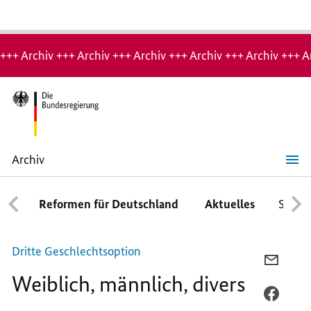
Hinweis:
Archiv-
+++ Archiv +++ Archiv +++ Archiv +++ Archiv +++ Archiv +++ A
Seite
Archiv
Weiblich,
männlich,
divers
Reformen für Deutschland
Aktuelles
Schwe
Dritte Geschlechtsoption
PER
Weiblich, männlich, divers
E-
MAIL
PER
TEILEN
FACEB