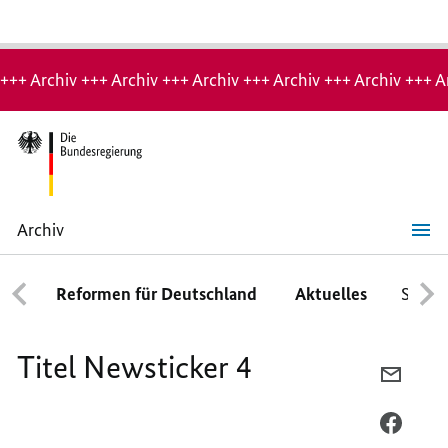
Hinweis:
Archiv-
+++ Archiv +++ Archiv +++ Archiv +++ Archiv +++ Archiv +++ A
Seite
Archiv
Titel
Newsticker
4
Reformen für Deutschland
Aktuelles
Schwe
Titel Newsticker 4
PER
E-
MAIL
PER
TEILEN
FACEB