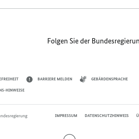
Folgen Sie der Bundesregieru
EFREIHEIT
BARRIERE MELDEN
GEBÄRDENSPRACHE
NS-HINWEISE
undesregierung
IMPRESSUM
DATENSCHUTZHINWEIS
Ü
Nach