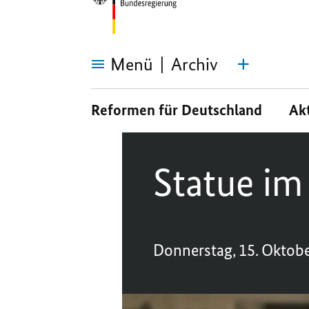
Menü
Archiv
Statue
im
Reformen für Deutschland
Ak
Bacchussaal
Statue im
Donnerstag, 15. Oktob