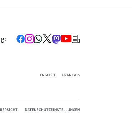
Zur
Zum
Zum
Zum
Zum
Zum
Newsletter-
ng:
Facebook-
Instagram-
WhatsApp-
X-
Mastodon-
YouTube-
Anmeldung
Seite
Account
Kanal
Kanal
Kanal
Kanal
der
der
der
der
des
der
der
Bundesregierung
Bundesregierung
Bundesregierung
Bundesregierung
Regierungssprechers
Bundesregierung
Bundesregierung
ENGLISH
FRANÇAIS
BERSICHT
DATENSCHUTZEINSTELLUNGEN