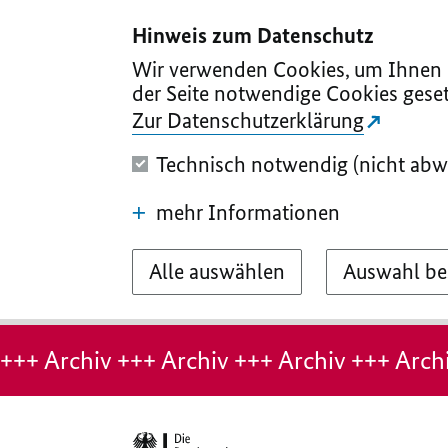
I
II
III
IV
V
Hinweis zum Datenschutz
Wir verwenden Cookies, um Ihnen d
der Seite notwendige Cookies geset
Zur Datenschutzerklärung
Technisch notwendig (nicht abw
mehr Informationen
Alle auswählen
Auswahl be
Hinweis:
Archiv-
+++ Archiv +++ Archiv +++ Archiv +++ Archi
Seite