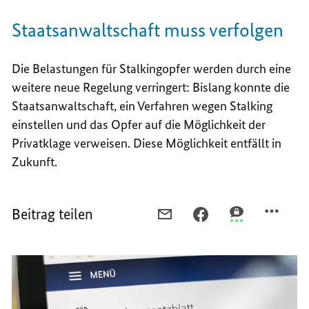
Staatsanwaltschaft muss verfolgen
Die Belastungen für
Stalking
opfer werden durch eine
weitere neue Regelung verringert: Bislang konnte die
Staatsanwaltschaft, ein Verfahren wegen
Stalking
einstellen und das Opfer auf die Möglichkeit der
Privatklage verweisen. Diese Möglichkeit entfällt in
Zukunft.
Beitrag teilen
PER
PER
PER
E-
FACEBOOK
THREEMA
MAIL
TEILEN,
TEILEN,
TEILEN,
STALKINGOPFER
STALKINGOPFE
STALKINGOPFER
BESSER
BESSER
BESSER
GESCHÜTZT
GESCHÜTZT