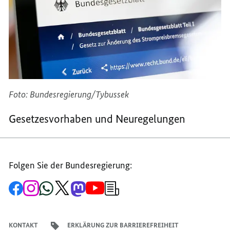
GESCHÜTZT
Foto: Bundesregierung/Tybussek
Gesetzesvorhaben und Neuregelungen
Folgen Sie der Bundesregierung:
Zur
Zum
Zum
Zum
Zum
Zum
Newsletter-
Facebook-
Instagram-
WhatsApp-
X-
Mastodon-
YouTube-
Anmeldung
Seite
Account
Kanal
Kanal
Kanal
Kanal
der
der
der
der
des
der
der
Bundesregierung
Bundesregierung
Bundesregierung
Bundesregierung
Regierungssprechers
Bundesregierung
Bundesregierung
KONTAKT
ERKLÄRUNG ZUR BARRIEREFREIHEIT