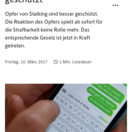
STALK
TEILEN
Opfer von
Stalking
sind besser geschützt.
BESSE
STALK
Die Reaktion des Opfers spielt ab sofort für
GESCH
BESSE
GESCH
die Strafbarkeit keine Rolle mehr. Das
entsprechende Gesetz ist jetzt in Kraft
getreten.
Freitag, 10. März 2017
1 Min. Lesedauer