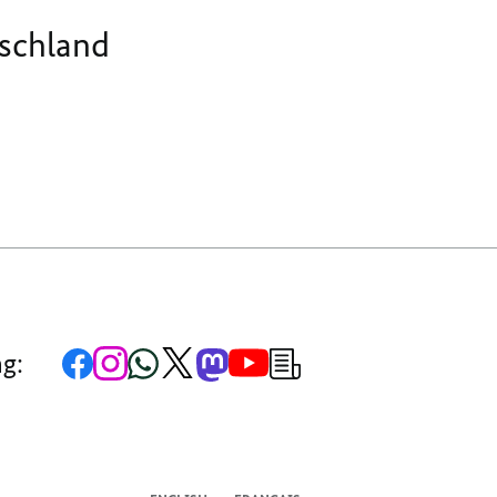
NETZ
tschland
Zur
Zum
Zum
Zum
Zum
Zum
Newsletter-
ng:
Facebook-
Instagram-
WhatsApp-
X-
Mastodon-
YouTube-
Anmeldung
Seite
Account
Kanal
Kanal
Kanal
Kanal
der
der
der
der
des
der
der
Bundesregierung
Bundesregierung
Bundesregierung
Bundesregierung
Regierungssprechers
Bundesregierung
Bundesregierung