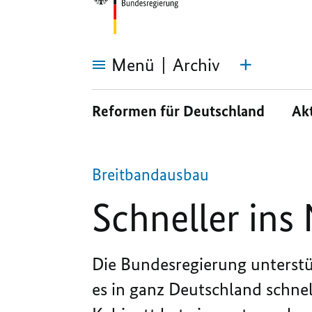
Menü
Archiv
Schneller
ins
Reformen für Deutschland
Ak
Netz
Breitbandausbau
Schneller ins
Die Bundesregierung unterstüt
es in ganz Deutschland schne