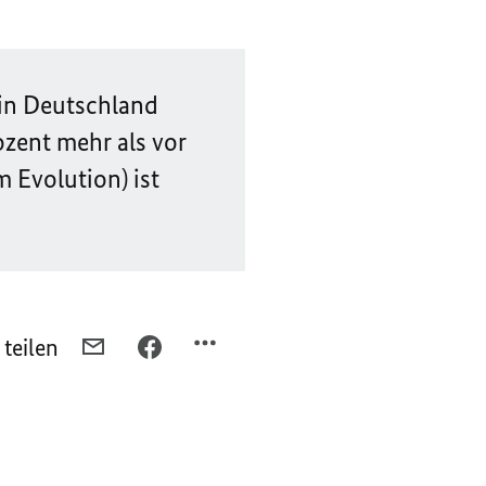
 in Deutschland
zent mehr als vor
m Evolution
) ist
 teilen
PER
PER
E-
FACEBOOK
MAIL
TEILEN,
TEILEN,
SCHNELLER
SCHNELLER
INS
INS
NETZ