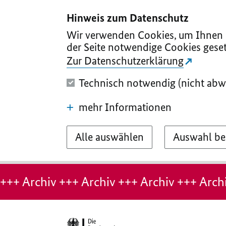
I
II
III
IV
V
Hinweis zum Datenschutz
Wir verwenden Cookies, um Ihnen d
der Seite notwendige Cookies geset
Zur Datenschutzerklärung
Technisch notwendig (nicht abw
mehr Informationen
Alle auswählen
Auswahl be
Hinweis:
Archiv-
+++ Archiv +++ Archiv +++ Archiv +++ Archi
Seite