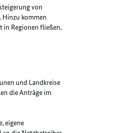
rsteigerung von
r. Hinzu kommen
t in Regionen fließen,
munen und Landkreise
len die Anträge im
, eigene
 an die Netzbetreiber