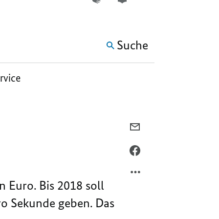
WEITERE ELEMENTE DER 
Suche
ervice
PER
E-
MAIL
PER
TEILEN,
FACEBOOK
SCHNELLER
TEILEN,
 Euro. Bis 2018 soll
INS
SCHNELLER
NETZ
INS
pro Sekunde geben. Das
NETZ