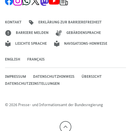
Facebook-
Instagram-
WhatsApp-
X-
Mastodon-
YouTube-
Anmeldung
Seite
Account
Kanal
Kanal
Kanal
Kanal
der
der
der
der
des
der
der
Bundesregierung
Bundesregierung
Bundesregierung
Bundesregierung
Regierungssprechers
Bundesregierung
Bundesregierung
KONTAKT
ERKLÄRUNG ZUR BARRIEREFREIHEIT
BARRIERE MELDEN
GEBÄRDENSPRACHE
LEICHTE SPRACHE
NAVIGATIONS-HINWEISE
ENGLISH
FRANÇAIS
IMPRESSUM
DATENSCHUTZHINWEIS
ÜBERSICHT
DATENSCHUTZEINSTELLUNGEN
© 2026 Presse- und Informationsamt der Bundesregierung
Nach
oben