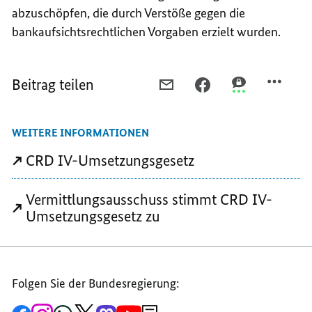
abzuschöpfen, die durch Verstöße gegen die
bankaufsichtsrechtlichen Vorgaben erzielt wurden.
Beitrag teilen
PER
PER
PER
E-
FACEBOOK
THREEMA
MAIL
TEILEN,
TEILEN,
WEITERE INFORMATIONEN
TEILEN,
SCHÄRFERE
SCHÄRFERE
SCHÄRFERE
REGELN
REGELN
CRD IV-Umsetzungsgesetz
REGELN
FÜR
FÜR
FÜR
BANKEN
BANKEN
Vermittlungsausschuss stimmt CRD IV-
BANKEN
Umsetzungsgesetz zu
Folgen Sie der Bundesregierung:
Zur
Zum
Zum
Zum
Zum
Zum
Newsletter-