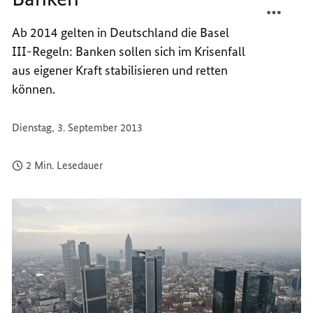
SCHÄR
TEILEN
Ab 2014 gelten in Deutschland die Basel
REGEL
SCHÄR
III-Regeln: Banken sollen sich im Krisenfall
FÜR
REGEL
BANKE
FÜR
aus eigener Kraft stabilisieren und retten
BANKE
können.
Dienstag, 3. September 2013
2 Min. Lesedauer