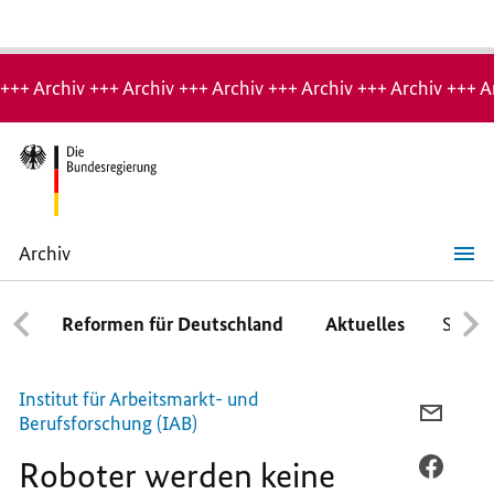
Hinweis:
Archiv-
+++ Archiv +++ Archiv +++ Archiv +++ Archiv +++ Archiv +++ A
Seite
Archiv
Roboter
werden
keine
Reformen für Deutschland
Aktuelles
Schwe
Lehrer
Institut für Arbeitsmarkt- und
PER
Berufsforschung (IAB)
E-
Roboter werden keine
MAIL
PER
TEILEN
FACEB