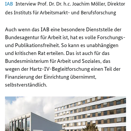
IAB
Interview Prof. Dr. Dr. h.c. Joachim Möller, Direktor
unten
Dr.
um
h.c.
des Instituts für Arbeitsmarkt- und Berufsforschung
die
Joachim
Lautstärke
Möller,
zu
Direktor
erhöhen
des
Auch wenn das IAB eine besondere Dienststelle der
oder
Instituts
zu
für
Bundesagentur für Arbeit ist, hat es volle Forschungs-
verringern.
Arbeitsmarkt-
und Publikationsfreiheit. So kann es unabhängigen
und
Berufsforschung
und kritischen Rat erteilen. Das ist auch für das
Bundesministerium für Arbeit und Soziales, das
wegen der Hartz-IV-Begleitforschung einen Teil der
Finanzierung der Einrichtung übernimmt,
selbstverständlich.