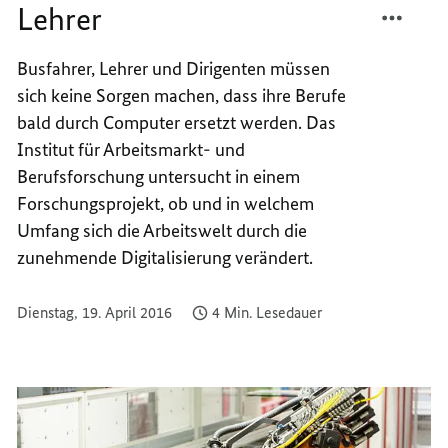
Lehrer
ROBOT
TEILEN
WERD
ROBOT
Busfahrer, Lehrer und Dirigenten müssen
KEINE
WERD
sich keine Sorgen machen, dass ihre Berufe
LEHRE
KEINE
LEHRE
bald durch Computer ersetzt werden. Das
Institut für Arbeitsmarkt- und
Berufsforschung untersucht in einem
Forschungsprojekt, ob und in welchem
Umfang sich die Arbeitswelt durch die
zunehmende Digitalisierung verändert.
Dienstag, 19. April 2016
4 Min. Lesedauer