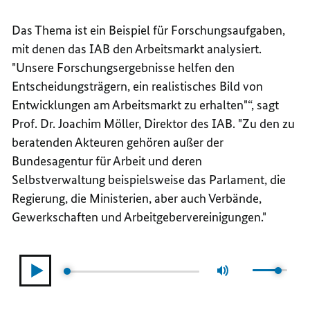
Das Thema ist ein Beispiel für Forschungsaufgaben,
mit denen das IAB den Arbeitsmarkt analysiert.
"Unsere Forschungsergebnisse helfen den
Entscheidungsträgern, ein realistisches Bild von
Entwicklungen am Arbeitsmarkt zu erhalten"“, sagt
Prof. Dr. Joachim Möller, Direktor des IAB. "Zu den zu
beratenden Akteuren gehören außer der
Bundesagentur für Arbeit und deren
Selbstverwaltung beispielsweise das Parlament, die
Regierung, die Ministerien, aber auch Verbände,
Gewerkschaften und Arbeitgebervereinigungen."
Audio-
Verwende
Player:
Aktueller
Gesamtlaufzeit
die
Interview
Zeitpunkt
Pfeiltaste
mit
nach
Prof.
oben/nach
Dr.