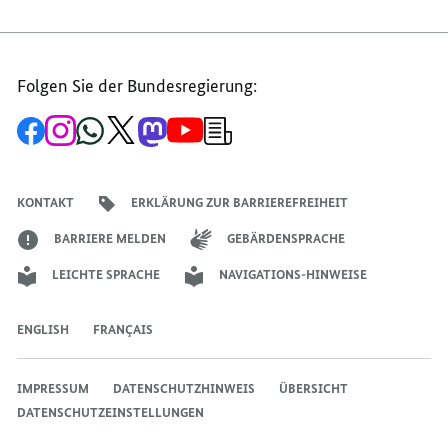
Folgen Sie der Bundesregierung:
Zur
Zum
Zum
Zum
Zum
Zum
Newsletter-
Facebook-
Instagram-
WhatsApp-
X-
Mastodon-
YouTube-
Anmeldung
Seite
Account
Kanal
Kanal
Kanal
Kanal
der
der
der
der
des
der
der
Bundesregierung
Bundesregierung
Bundesregierung
Bundesregierung
Regierungssprechers
Bundesregierung
Bundesregierung
KONTAKT
ERKLÄRUNG ZUR BARRIEREFREIHEIT
BARRIERE MELDEN
GEBÄRDENSPRACHE
LEICHTE SPRACHE
NAVIGATIONS-HINWEISE
ENGLISH
FRANÇAIS
IMPRESSUM
DATENSCHUTZHINWEIS
ÜBERSICHT
DATENSCHUTZEINSTELLUNGEN