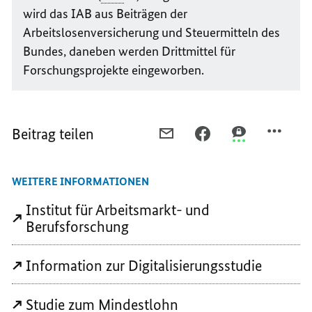
wird das IAB aus Beiträgen der
Arbeitslosenversicherung und Steuermitteln des
Bundes, daneben werden Drittmittel für
Forschungsprojekte eingeworben.
Beitrag teilen
PER
PER
PER
E-
FACEBOOK
THREEMA
MAIL
TEILEN,
TEILEN,
WEITERE INFORMATIONEN
TEILEN,
ROBOTER
ROBOTER
ROBOTER
WERDEN
WERDEN
Institut für Arbeitsmarkt- und
WERDEN
KEINE
KEINE
Berufsforschung
KEINE
LEHRER
LEHRER
LEHRER
Information zur Digitalisierungsstudie
Studie zum Mindestlohn