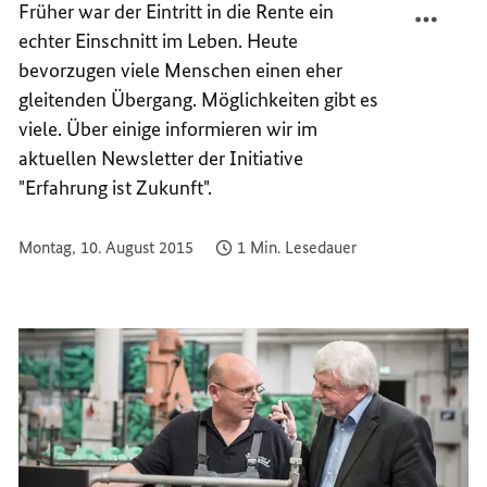
F
rüher war der Eintritt in die Rente ein
RENTE
TEILEN
echter Einschnitt im Leben. Heute
IN
RENTE
bevorzugen
viele Menschen einen eher
SICHT?
IN
gleitenden Übergang. Möglichkeiten gibt es
SICHT?
viele.
Über einige informieren wir im
aktuellen Newsletter der Initiative
"Erfahrung ist Zukunft".
Montag, 10. August 2015
1 Min. Lesedauer