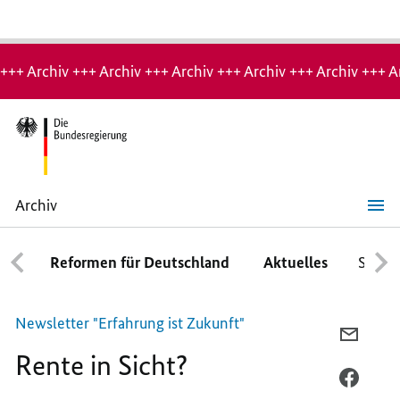
Hinweis:
Archiv-
+++ Archiv +++ Archiv +++ Archiv +++ Archiv +++ Archiv +++ A
Seite
Archiv
Rente
in
Sicht?
Reformen für Deutschland
Aktuelles
Schwe
Newsletter
"Erfahrung ist Zukunft"
PER
Rente in Sicht?
E-
MAIL
PER
TEILEN
FACEB