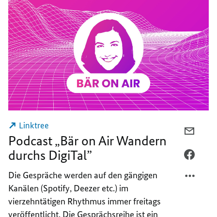
Linktree
PER
Podcast „Bär on Air Wandern
E-
durchs DigiTal”
MAIL
PER
TEILEN
FACEB
Die Gespräche werden auf den gängigen
PODCA
TEILEN
Kanälen (Spotify, Deezer etc.) im
„BÄR
PODCA
vierzehntätigen Rhythmus immer freitags
ON
„BÄR
veröffentlicht. Die Gesprächsreihe ist ein
AIR
ON