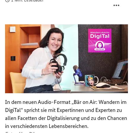
PODCA
TEILEN
„BÄR
PODCA
ON
„BÄR
AIR:
ON
WAND
AIR:
DURCH
WAND
DIGITA
DURCH
DIGITA
In dem neuen Audio-Format „Bär on Air: Wandern im
DigiTal“ spricht sie mit Expertinnen und Experten zu
allen Facetten der Digitalisierung und zu den Chancen
in verschiedensten Lebensbereichen.