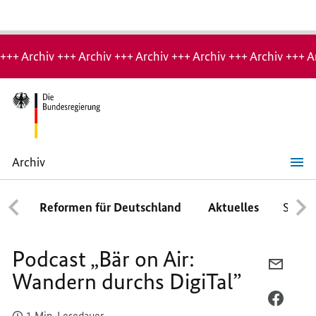
Hinweis:
Archiv-
+++ Archiv +++ Archiv +++ Archiv +++ Archiv +++ Archiv +++ A
Seite
Archiv
Podcast
„Bär
on
Reformen für Deutschland
Aktuelles
Schwe
Air:
Wandern
durchs
DigiTal”
Podcast „Bär on Air:
PER
Wandern durchs DigiTal”
E-
MAIL
PER
1 Min. Lesedauer
TEILEN
FACEB