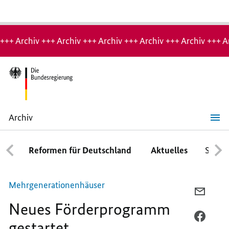
Hinweis:
Archiv-
+++ Archiv +++ Archiv +++ Archiv +++ Archiv +++ Archiv +++ A
Seite
Archiv
Neues
Förderprogramm
gestartet
Reformen für Deutschland
Aktuelles
Schwe
Mehrgenerationenhäuser
PER
Neues Förderprogramm
E-
MAIL
PER
gestartet
TEILEN
FACEB