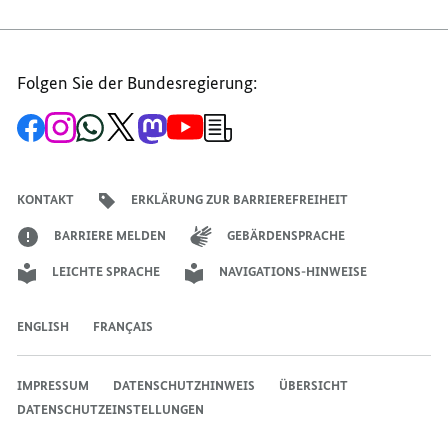
E-
FACEBOOK
THREEMA
MAIL
TEILEN,
TEILEN,
TEILEN,
NEUES
NEUES
Folgen Sie der Bundesregierung:
NEUES
FÖRDERPROGRAMM
FÖRDERPROG
FÖRDERPROGRAMM
GESTARTET
GESTARTET
Zur
Zum
Zum
Zum
Zum
Zum
Newsletter-
GESTARTET
Facebook-
Instagram-
WhatsApp-
X-
Mastodon-
YouTube-
Anmeldung
Seite
Account
Kanal
Kanal
Kanal
Kanal
der
der
der
der
des
der
der
Bundesregierung
Bundesregierung
Bundesregierung
Bundesregierung
Regierungssprechers
Bundesregierung
Bundesregierung
KONTAKT
ERKLÄRUNG ZUR BARRIEREFREIHEIT
BARRIERE MELDEN
GEBÄRDENSPRACHE
LEICHTE SPRACHE
NAVIGATIONS-HINWEISE
ENGLISH
FRANÇAIS
IMPRESSUM
DATENSCHUTZHINWEIS
ÜBERSICHT
DATENSCHUTZEINSTELLUNGEN